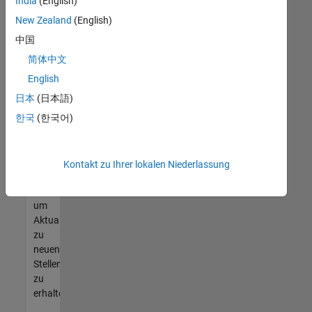
offenen
India
(English)
Stellen
New Zealand
(English)
finden
中国
können,
die
简体中文
Ihren
English
Qualifikationen
日本
(日本語)
entsprechen,
werden
한국
(한국어)
Sie
Mitglied
unseres
Kontakt zu Ihrer lokalen Niederlassung
Talent-
Netzwerks
,
um
Aktualisierungen
zu
neuen
Stellenangeboten
zu
erhalten.