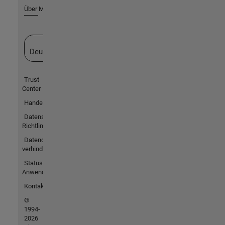
Über MathWorks
Website auswählen
Deutschland
Trust
Center
Handelsmarken
Datenschutz-
Richtlinien
Datendiebstahl
verhindern
Status von
Anwendungen
Kontakt
©
1994-
2026