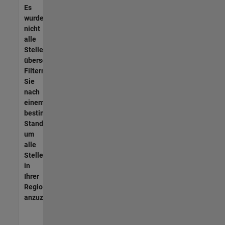
Es
wurden
nicht
alle
Stellen
übersetzt.
Filtern
Sie
nach
einem
bestimmten
Standort,
um
alle
Stellenangebote
in
Ihrer
Region
anzuzeigen.