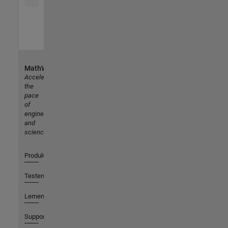
MathWorks
Accelerating
the
pace
of
engineering
and
science
Produkte
Testen oder Kaufen
Lernen
Support