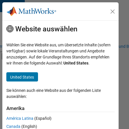
Weiter zum Inhalt
Karriere
bei
Website auswählen
MathWorks
Wählen Sie eine Website aus, um übersetzte Inhalte (sofern
riere – Übersicht
Stellensuche
Niederlassungen
Studierende und B
verfügbar) sowie lokale Veranstaltungen und Angebote
Umschaltung für Off-Canvas-Navigation
anzuzeigen. Auf der Grundlage Ihres Standorts empfehlen
Hauptinhalt
wir Ihnen die folgende Auswahl:
United States
.
FILTER:
Information Technology
United States
+
8
Commercial Sales
Customer Support
Sie können auch eine Website aus der folgenden Liste
auswählen:
Education Sales
Sales Operations
Amerika
Derzeit
gibt
Marketing Services
América Latina
(Español)
es
Finance and Operations
keine
Canada
(English)