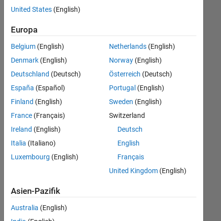
offenen
Human Resources
United States
(English)
Stellen,
die
Legal
Europa
Ihren
Suchkriterien
Belgium
(English)
Netherlands
(English)
entsprechen.
Denmark
(English)
Norway
(English)
Sie
Deutschland
(Deutsch)
Österreich
(Deutsch)
können
die
España
(Español)
Portugal
(English)
Suchkriterien
Finland
(English)
Sweden
(English)
weiter
France
(Français)
Switzerland
fassen
oder
Ireland
(English)
Deutsch
alle
Italia
(Italiano)
English
Stellenangebote
Luxembourg
(English)
Français
anzeigen
.
Wenn
United Kingdom
(English)
Sie
Asien-Pazifik
noch
immer
Australia
(English)
keine