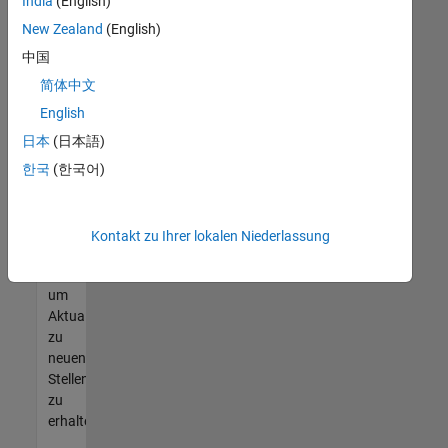
offenen
India
(English)
Stellen
New Zealand
(English)
finden
中国
können,
die
简体中文
Ihren
English
Qualifikationen
日本
(日本語)
entsprechen,
werden
한국
(한국어)
Sie
Mitglied
unseres
Kontakt zu Ihrer lokalen Niederlassung
Talent-
Netzwerks
,
um
Aktualisierungen
zu
neuen
Stellenangeboten
zu
erhalten.