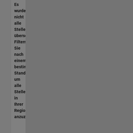
Es
wurden
nicht
alle
Stellen
übersetzt.
Filtern
Sie
nach
einem
bestimmten
Standort,
um
alle
Stellenangebote
in
Ihrer
Region
anzuzeigen.