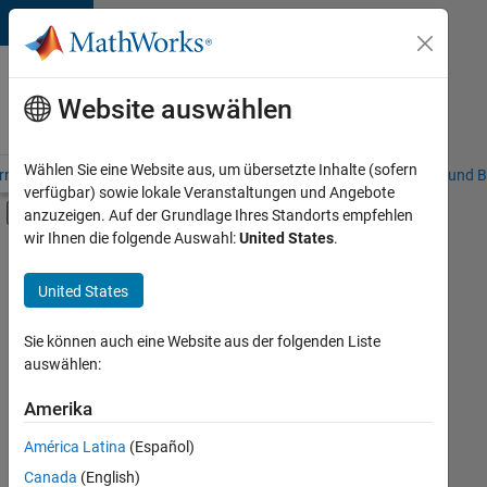
Weiter zum Inhalt
Karriere
bei
Website auswählen
MathWorks
Wählen Sie eine Website aus, um übersetzte Inhalte (sofern
riere – Übersicht
Stellensuche
Niederlassungen
Studierende und B
verfügbar) sowie lokale Veranstaltungen und Angebote
Umschaltung für Off-Canvas-Navigation
anzuzeigen. Auf der Grundlage Ihres Standorts empfehlen
Hauptinhalt
wir Ihnen die folgende Auswahl:
United States
.
FILTER:
Information Technology
United States
+
8
Commercial Sales
Customer Support
Sie können auch eine Website aus der folgenden Liste
auswählen:
Education Sales
Marketing Communications
Amerika
Derzeit
gibt
Marketing Services
América Latina
(Español)
es
Finance and Operations
keine
Canada
(English)