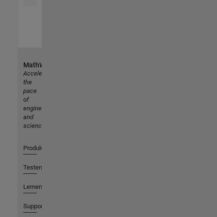
MathWorks
Accelerating
the
pace
of
engineering
and
science
Produkte
Testen oder Kaufen
Lernen
Support