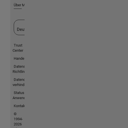
Über MathWorks
Website auswählen
Deutschland
Trust
Center
Handelsmarken
Datenschutz-
Richtlinien
Datendiebstahl
verhindern
Status von
Anwendungen
Kontakt
©
1994-
2026