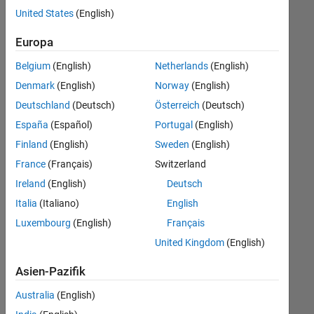
offenen
Human Resources
United States
(English)
Stellen,
die
Büro- und Verwaltungsdienste
Europa
Ihren
Suchkriterien
Belgium
(English)
Netherlands
(English)
entsprechen.
Denmark
(English)
Norway
(English)
Sie
Deutschland
(Deutsch)
Österreich
(Deutsch)
können
die
España
(Español)
Portugal
(English)
Suchkriterien
Finland
(English)
Sweden
(English)
weiter
France
(Français)
Switzerland
fassen
oder
Ireland
(English)
Deutsch
alle
Italia
(Italiano)
English
Stellenangebote
Luxembourg
(English)
Français
anzeigen
.
Wenn
United Kingdom
(English)
Sie
Asien-Pazifik
noch
immer
Australia
(English)
keine