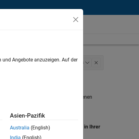
unt
en und Angebote anzuzeigen. Auf der
les
Sales Operations
+
4
ns
Büro- und Verwaltungsdienste
n entsprechen.
eigen
. Wenn Sie noch immer keine offenen
 Mitglied unseres
Talent-Netzwerks
, um
Asien-Pazifik
en Standort, um alle Stellenangebote in Ihrer
Australia
(English)
India
(English)