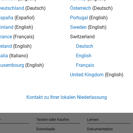
Deutschland
(Deutsch)
Österreich
(Deutsch)
España
(Español)
Portugal
(English)
T
inland
(English)
Sweden
(English)
rance
(Français)
Switzerland
Erhalten 
reland
(English)
Deutsch
talia
(Italiano)
English
Luxembourg
(English)
Français
United Kingdom
(English)
Kontakt zu Ihrer lokalen Niederlassung
e
Testen oder Kaufen
Lernen
Downloads
Dokumentation