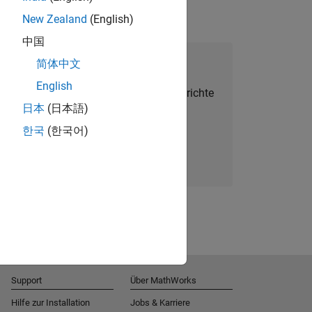
New Zealand
(English)
中国
alent Network beitreten
简体中文
English
Sie personalisierte Stellenangebote, Berichte
日本
(日本語)
und Unternehmensneuigkeiten.
한국
(한국어)
Melden Sie sich noch heute an
Support
Über MathWorks
Hilfe zur Installation
Jobs & Karriere