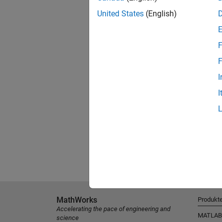
United States
(English)
F
F
I
I
MathWorks
Produkt
Accelerating the pace of engineering and
MATLAB
science