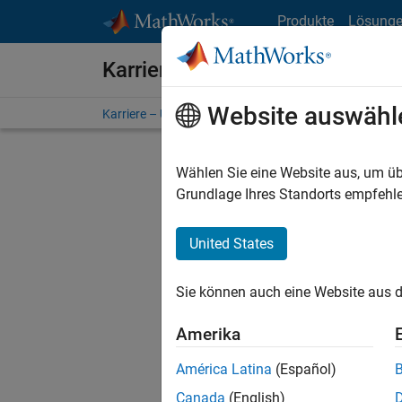
Weiter zum Inhalt
Produkte
Lösung
Karriere bei MathWorks
Website auswähl
Karriere – Übersicht
Stellensuche
Niederlassunge
Wählen Sie eine Website aus, um üb
FILTER:
Grundlage Ihres Standorts empfehle
United States
Derzeit
Sie könn
Sie können auch eine Website aus d
Stellen f
Aktualis
Amerika
Es wurde
América Latina
(Español)
Region a
Canada
(English)