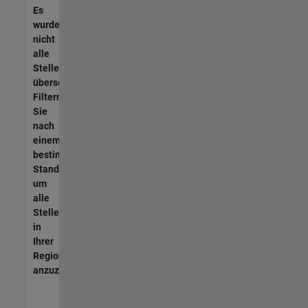
Es
wurden
nicht
alle
Stellen
übersetzt.
Filtern
Sie
nach
einem
bestimmten
Standort,
um
alle
Stellenangebote
in
Ihrer
Region
anzuzeigen.