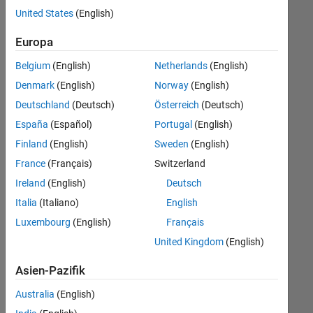
offenen
Büro- und Verwaltungsdienste
United States
(English)
Stellen,
die
Europa
Ihren
Suchkriterien
Belgium
(English)
Netherlands
(English)
entsprechen.
Denmark
(English)
Norway
(English)
Sie
Deutschland
(Deutsch)
Österreich
(Deutsch)
können
die
España
(Español)
Portugal
(English)
Suchkriterien
Finland
(English)
Sweden
(English)
weiter
France
(Français)
Switzerland
fassen
oder
Ireland
(English)
Deutsch
alle
Italia
(Italiano)
English
Stellenangebote
Luxembourg
(English)
Français
anzeigen
.
Wenn
United Kingdom
(English)
Sie
Asien-Pazifik
noch
immer
Australia
(English)
keine