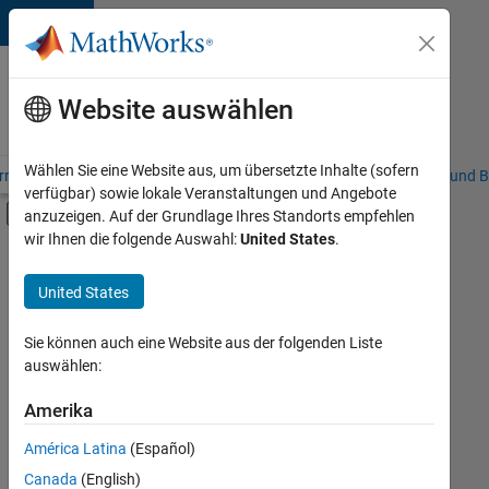
Weiter zum Inhalt
Karriere
bei
Website auswählen
MathWorks
Wählen Sie eine Website aus, um übersetzte Inhalte (sofern
riere – Übersicht
Stellensuche
Niederlassungen
Studierende und B
verfügbar) sowie lokale Veranstaltungen und Angebote
Umschaltung für Off-Canvas-Navigation
anzuzeigen. Auf der Grundlage Ihres Standorts empfehlen
Hauptinhalt
wir Ihnen die folgende Auswahl:
United States
.
FILTER:
Information Technology
United States
+
7
Commercial Sales
Customer Support
Sie können auch eine Website aus der folgenden Liste
auswählen:
Education Sales
Sales Operations
Amerika
Derzeit
gibt
Finance and Operations
América Latina
(Español)
es
Legal
keine
Canada
(English)