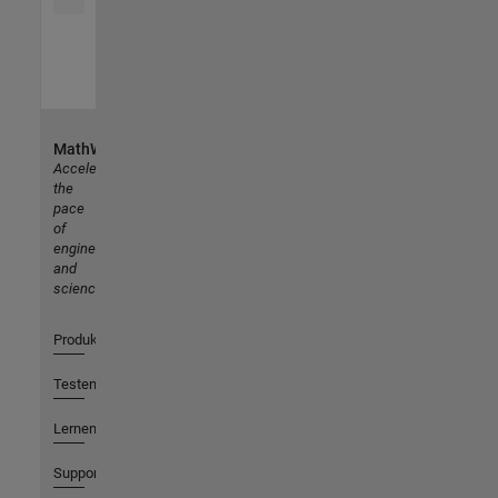
MathWorks
Accelerating
the
pace
of
engineering
and
science
Produkte
Testen oder Kaufen
Lernen
Support