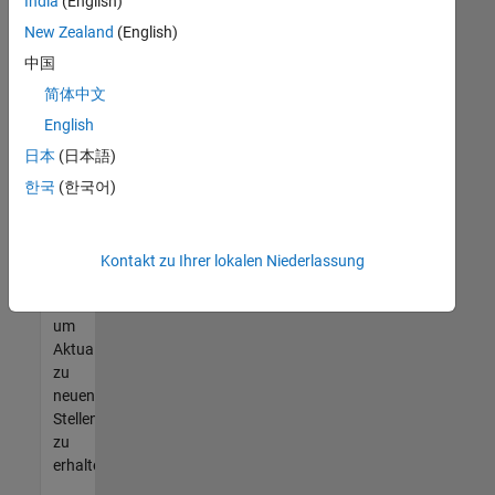
offenen
India
(English)
Stellen
New Zealand
(English)
finden
中国
können,
die
简体中文
Ihren
English
Qualifikationen
日本
(日本語)
entsprechen,
werden
한국
(한국어)
Sie
Mitglied
unseres
Kontakt zu Ihrer lokalen Niederlassung
Talent-
Netzwerks
,
um
Aktualisierungen
zu
neuen
Stellenangeboten
zu
erhalten.