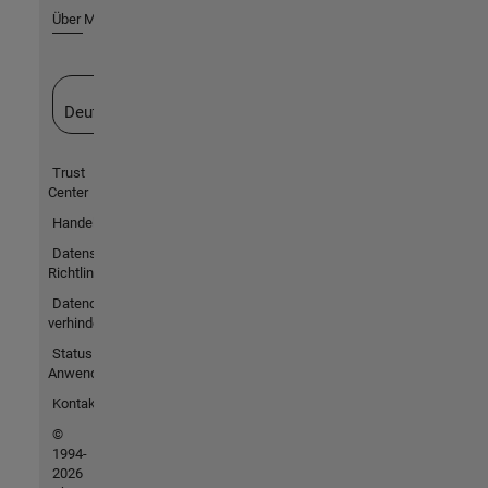
Über MathWorks
Website auswählen
Deutschland
Trust
Center
Handelsmarken
Datenschutz-
Richtlinien
Datendiebstahl
verhindern
Status von
Anwendungen
Kontakt
©
1994-
2026