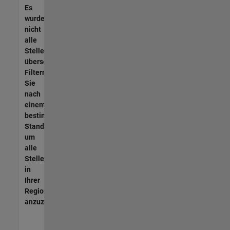
Es
wurden
nicht
alle
Stellen
übersetzt.
Filtern
Sie
nach
einem
bestimmten
Standort,
um
alle
Stellenangebote
in
Ihrer
Region
anzuzeigen.