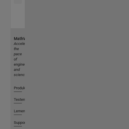
MathWorks
Accelerating
the
pace
of
engineering
and
science
Produkte
Testen oder Kaufen
Lernen
Support