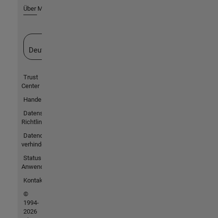
Über MathWorks
Website auswählen
Deutschland
Trust
Center
Handelsmarken
Datenschutz-
Richtlinien
Datendiebstahl
verhindern
Status von
Anwendungen
Kontakt
©
1994-
2026