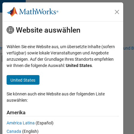
Weiter zum Inhalt
Karriere
bei
Website auswählen
MathWorks
Wählen Sie eine Website aus, um übersetzte Inhalte (sofern
riere – Übersicht
Stellensuche
Niederlassungen
Studierende und B
verfügbar) sowie lokale Veranstaltungen und Angebote
Umschaltung für Off-Canvas-Navigation
anzuzeigen. Auf der Grundlage Ihres Standorts empfehlen
Hauptinhalt
wir Ihnen die folgende Auswahl:
United States
.
FILTER:
Information Technology
United States
+
8
Commercial Sales
Customer Support
Sie können auch eine Website aus der folgenden Liste
auswählen:
Education Sales
Inside Sales
Amerika
Derzeit
gibt
Sales Operations
América Latina
(Español)
es
Marketing Communications
keine
Canada
(English)