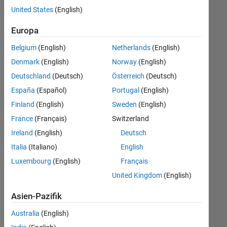
offenen
Finance and Operations
United States
(English)
Stellen,
die
Büro- und Verwaltungsdienste
Europa
Ihren
Suchkriterien
Belgium
(English)
Netherlands
(English)
entsprechen.
Denmark
(English)
Norway
(English)
Sie
Deutschland
(Deutsch)
Österreich
(Deutsch)
können
die
España
(Español)
Portugal
(English)
Suchkriterien
Finland
(English)
Sweden
(English)
weiter
France
(Français)
Switzerland
fassen
oder
Ireland
(English)
Deutsch
alle
Italia
(Italiano)
English
Stellenangebote
Luxembourg
(English)
Français
anzeigen
.
Wenn
United Kingdom
(English)
Sie
Asien-Pazifik
noch
immer
Australia
(English)
keine