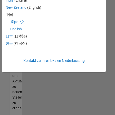
offenen
India
(English)
Stellen
New Zealand
(English)
finden
中国
können,
die
简体中文
Ihren
English
Qualifikationen
日本
(日本語)
entsprechen,
werden
한국
(한국어)
Sie
Mitglied
unseres
Kontakt zu Ihrer lokalen Niederlassung
Talent-
Netzwerks
,
um
Aktualisierungen
zu
neuen
Stellenangeboten
zu
erhalten.