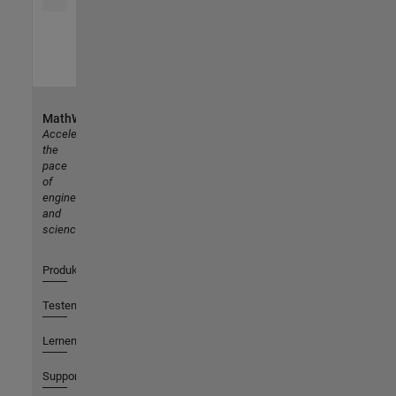
MathWorks
Accelerating
the
pace
of
engineering
and
science
Produkte
Testen oder Kaufen
Lernen
Support