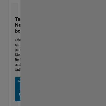
Talent
Network
beitreten
Erhalten
Sie
personalisierte
Stellenangebote,
Berichte
und
Unternehmensneuigkeiten.
Melden
Sie
sich
noch
heute
an