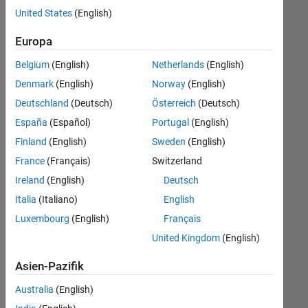
offenen
Büro- und Verwaltungsdienste
United States
(English)
Stellen,
die
Europa
Ihren
Suchkriterien
Belgium
(English)
Netherlands
(English)
entsprechen.
Denmark
(English)
Norway
(English)
Sie
Deutschland
(Deutsch)
Österreich
(Deutsch)
können
die
España
(Español)
Portugal
(English)
Suchkriterien
Finland
(English)
Sweden
(English)
weiter
France
(Français)
Switzerland
fassen
oder
Ireland
(English)
Deutsch
alle
Italia
(Italiano)
English
Stellenangebote
Luxembourg
(English)
Français
anzeigen
.
Wenn
United Kingdom
(English)
Sie
Asien-Pazifik
noch
immer
Australia
(English)
keine