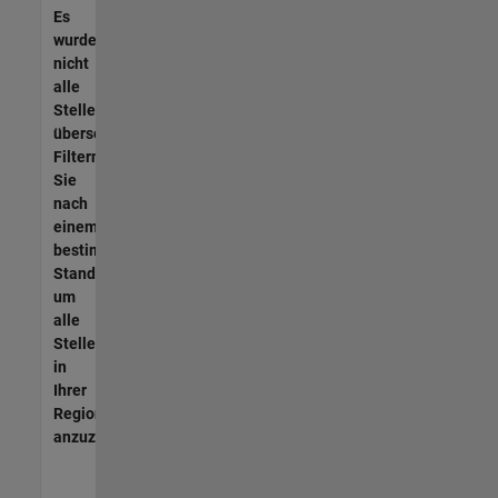
Es
wurden
nicht
alle
Stellen
übersetzt.
Filtern
Sie
nach
einem
bestimmten
Standort,
um
alle
Stellenangebote
in
Ihrer
Region
anzuzeigen.