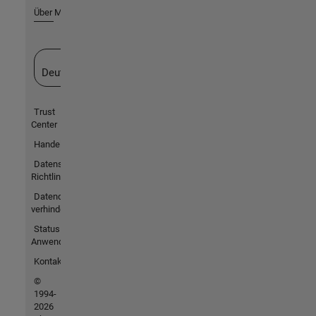
Über MathWorks
Website auswählen
Deutschland
Trust
Center
Handelsmarken
Datenschutz-
Richtlinien
Datendiebstahl
verhindern
Status von
Anwendungen
Kontakt
©
1994-
2026