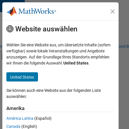
Weiter zum Inhalt
Karriere
bei
Website auswählen
MathWorks
Wählen Sie eine Website aus, um übersetzte Inhalte (sofern
riere – Übersicht
Stellensuche
Niederlassungen
Studierende und B
verfügbar) sowie lokale Veranstaltungen und Angebote
Umschaltung für Off-Canvas-Navigation
anzuzeigen. Auf der Grundlage Ihres Standorts empfehlen
Hauptinhalt
wir Ihnen die folgende Auswahl:
United States
.
FILTER:
Commercial Sales
United States
+
7
Customer Support
Education Sales
Sie können auch eine Website aus der folgenden Liste
auswählen:
Inside Sales
Marketing Communications
Amerika
Derzeit
gibt
Marketing Services
América Latina
(Español)
es
Legal
keine
Canada
(English)