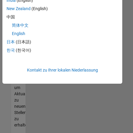
offenen
India
(English)
Stellen
New Zealand
(English)
finden
中国
können,
die
简体中文
Ihren
English
Qualifikationen
日本
(日本語)
entsprechen,
werden
한국
(한국어)
Sie
Mitglied
unseres
Kontakt zu Ihrer lokalen Niederlassung
Talent-
Netzwerks
,
um
Aktualisierungen
zu
neuen
Stellenangeboten
zu
erhalten.