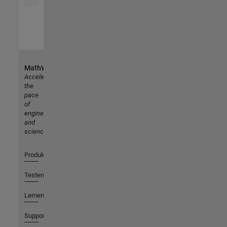
MathWorks
Accelerating
the
pace
of
engineering
and
science
Produkte
Testen oder Kaufen
Lernen
Support