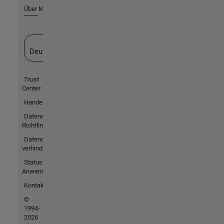
Über MathWorks
Website auswählen
Deutschland
Trust
Center
Handelsmarken
Datenschutz-
Richtlinien
Datendiebstahl
verhindern
Status von
Anwendungen
Kontakt
©
1994-
2026