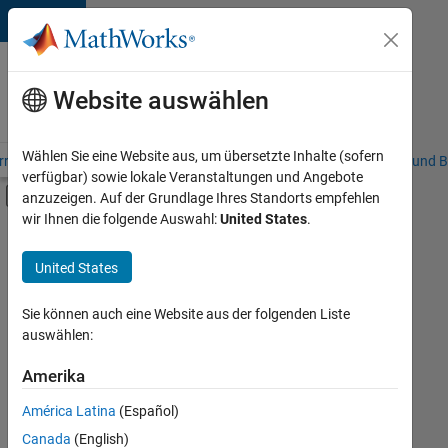
Weiter zum Inhalt
Karriere
bei
Website auswählen
MathWorks
Wählen Sie eine Website aus, um übersetzte Inhalte (sofern
riere – Übersicht
Stellensuche
Niederlassungen
Studierende und B
verfügbar) sowie lokale Veranstaltungen und Angebote
Umschaltung für Off-Canvas-Navigation
anzuzeigen. Auf der Grundlage Ihres Standorts empfehlen
Hauptinhalt
wir Ihnen die folgende Auswahl:
United States
.
FILTER:
Commercial Sales
United States
+
7
Education Sales
Sales Operations
Sie können auch eine Website aus der folgenden Liste
auswählen:
Marketing Services
Finance and Operations
Amerika
Derzeit
gibt
Human Resources
América Latina
(Español)
es
Legal
keine
Canada
(English)