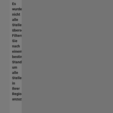
Es
wurden
nicht
alle
Stellen
übersetzt.
Filtern
Sie
nach
einem
bestimmten
Standort,
um
alle
Stellenangebote
in
Ihrer
Region
anzuzeigen.