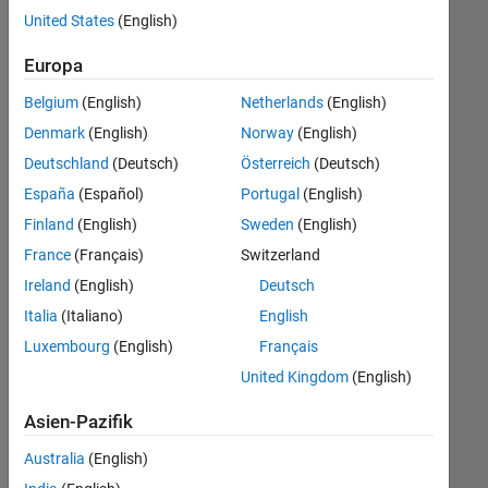
offenen
Büro- und Verwaltungsdienste
United States
(English)
Stellen,
die
Europa
Ihren
Suchkriterien
Belgium
(English)
Netherlands
(English)
entsprechen.
Denmark
(English)
Norway
(English)
Sie
Deutschland
(Deutsch)
Österreich
(Deutsch)
können
die
España
(Español)
Portugal
(English)
Suchkriterien
Finland
(English)
Sweden
(English)
weiter
France
(Français)
Switzerland
fassen
oder
Ireland
(English)
Deutsch
alle
Italia
(Italiano)
English
Stellenangebote
Luxembourg
(English)
Français
anzeigen
.
Wenn
United Kingdom
(English)
Sie
Asien-Pazifik
noch
immer
Australia
(English)
keine