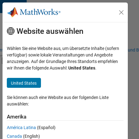
Weiter zum Inhalt
Karriere
bei
Website auswählen
MathWorks
Wählen Sie eine Website aus, um übersetzte Inhalte (sofern
riere – Übersicht
Stellensuche
Niederlassungen
Studierende und B
verfügbar) sowie lokale Veranstaltungen und Angebote
Umschaltung für Off-Canvas-Navigation
anzuzeigen. Auf der Grundlage Ihres Standorts empfehlen
Hauptinhalt
wir Ihnen die folgende Auswahl:
United States
.
FILTER:
Commercial Sales
United States
+
7
Education Sales
Inside Sales
Sie können auch eine Website aus der folgenden Liste
auswählen:
Sales Operations
Marketing Communications
Amerika
Derzeit
gibt
Marketing Services
América Latina
(Español)
es
Legal
keine
Canada
(English)