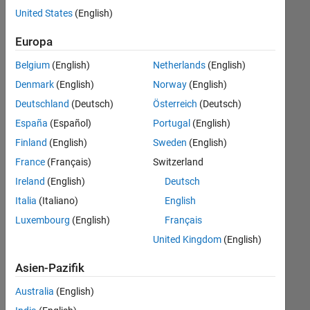
offenen
Büro- und Verwaltungsdienste
United States
(English)
Stellen,
die
Europa
Ihren
Suchkriterien
Belgium
(English)
Netherlands
(English)
entsprechen.
Denmark
(English)
Norway
(English)
Sie
Deutschland
(Deutsch)
Österreich
(Deutsch)
können
die
España
(Español)
Portugal
(English)
Suchkriterien
Finland
(English)
Sweden
(English)
weiter
France
(Français)
Switzerland
fassen
oder
Ireland
(English)
Deutsch
alle
Italia
(Italiano)
English
Stellenangebote
Luxembourg
(English)
Français
anzeigen
.
Wenn
United Kingdom
(English)
Sie
Asien-Pazifik
noch
immer
Australia
(English)
keine