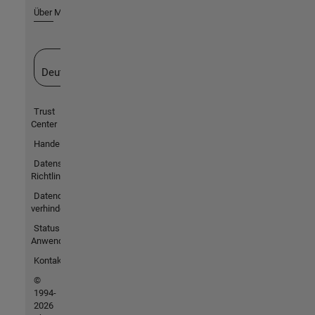
Über MathWorks
Website auswählen
Deutschland
Trust
Center
Handelsmarken
Datenschutz-
Richtlinien
Datendiebstahl
verhindern
Status von
Anwendungen
Kontakt
©
1994-
2026