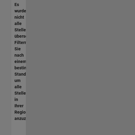
Es
wurden
nicht
alle
Stellen
übersetzt.
Filtern
Sie
nach
einem
bestimmten
Standort,
um
alle
Stellenangebote
in
Ihrer
Region
anzuzeigen.