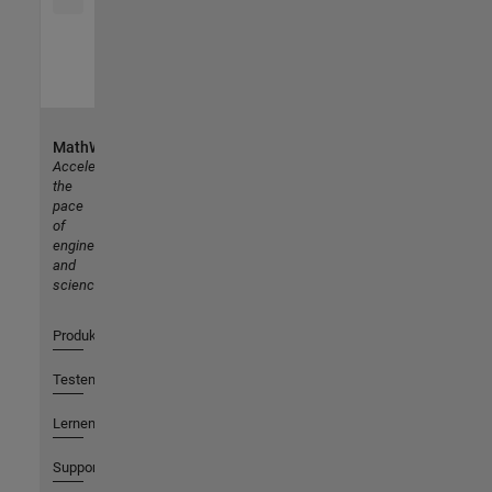
MathWorks
Accelerating
the
pace
of
engineering
and
science
Produkte
Testen oder Kaufen
Lernen
Support