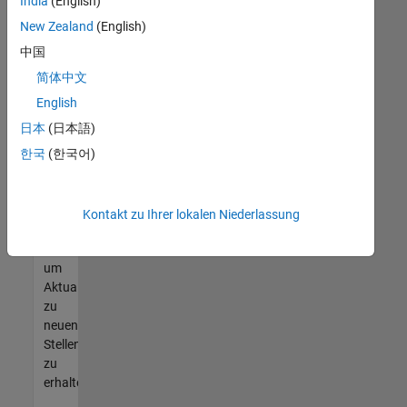
offenen
India
(English)
Stellen
New Zealand
(English)
finden
中国
können,
die
简体中文
Ihren
English
Qualifikationen
日本
(日本語)
entsprechen,
werden
한국
(한국어)
Sie
Mitglied
unseres
Kontakt zu Ihrer lokalen Niederlassung
Talent-
Netzwerks
,
um
Aktualisierungen
zu
neuen
Stellenangeboten
zu
erhalten.