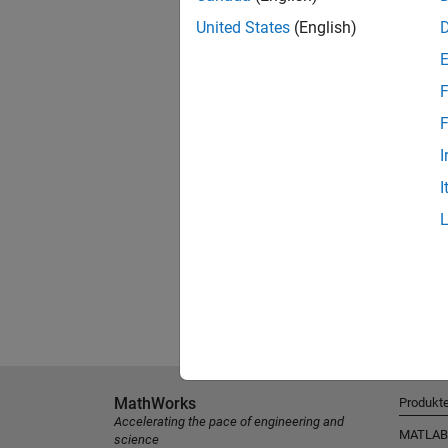
United States
(English)
F
F
I
I
MathWorks
Produkt
Accelerating the pace of engineering and
MATLAB
science