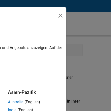
unt
en und Angebote anzuzeigen. Auf der
ture
Technical Writing
n entsprechen.
eigen
. Wenn Sie noch immer keine offenen
 Mitglied unseres
Talent-Netzwerks
, um
Asien-Pazifik
en Standort, um alle Stellenangebote in Ihrer
Australia
(English)
India
(English)