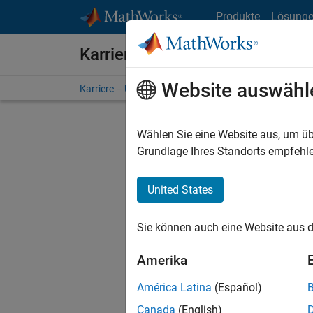
Weiter zum Inhalt
Produkte
Lösung
Karriere bei MathWorks
Website auswähl
Karriere – Übersicht
Stellensuche
Niederlassunge
Wählen Sie eine Website aus, um üb
Grundlage Ihres Standorts empfehle
United States
Derzeit
Sie könn
Sie können auch eine Website aus d
Stellen f
Aktualis
Amerika
Es wurde
América Latina
(Español)
Region a
Canada
(English)