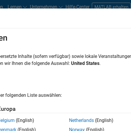
en
Lernen
Unternehmen
Hilfe-Center
MATLAB erhalten
en
n
Studierende und Berufseinsteiger
Ressourcen
Careers-Acco
ersetzte Inhalte (sofern verfügbar) sowie lokale Veranstaltung
FILTER:
Information Technology
Infrastructure and Architec
n wir Ihnen die folgende Auswahl:
United States
.
 gibt es keine offenen Stellen, die Ihren Suchkriterie
en die Suchkriterien weiter fassen oder
alle Stellenangebote anz
er folgenden Liste auswählen:
inden können, die Ihren Qualifikationen entsprechen, werden Sie
ierungen zu neuen Stellenangeboten zu erhalten.
Europa
n nicht alle Stellen übersetzt. Filtern Sie nach einem bestimmt
Belgium
(English)
Netherlands
(English)
nzuzeigen.
Denmark
(English)
Norway
(English)