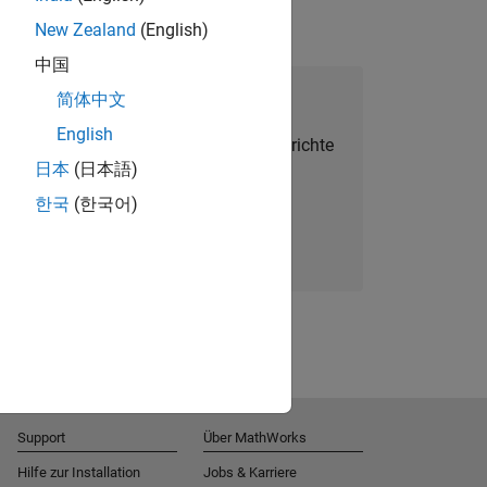
New Zealand
(English)
中国
alent Network beitreten
简体中文
English
Sie personalisierte Stellenangebote, Berichte
日本
(日本語)
und Unternehmensneuigkeiten.
한국
(한국어)
Melden Sie sich noch heute an
Support
Über MathWorks
Hilfe zur Installation
Jobs & Karriere