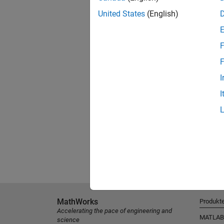
United States
(English)
F
F
I
I
MathWorks
Produkt
Accelerating the pace of engineering and
MATLAB
science