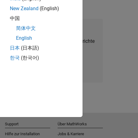
New Zealand
(English)
中国
alent Network beitreten
简体中文
English
Sie personalisierte Stellenangebote, Berichte
日本
(日本語)
und Unternehmensneuigkeiten.
한국
(한국어)
Melden Sie sich noch heute an
Support
Über MathWorks
Hilfe zur Installation
Jobs & Karriere