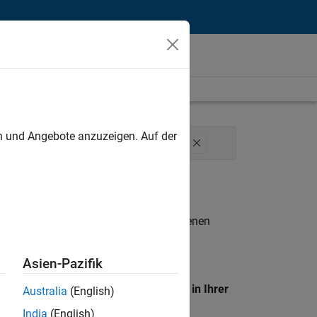
unt
en und Angebote anzuzeigen. Auf der
e Process Engineering
User Experience
n entsprechen.
eigen
. Wenn Sie noch immer keine offenen
 Mitglied unseres
Talent-Netzwerks
, um
Asien-Pazifik
en Standort, um alle Stellenangebote in Ihrer
Australia
(English)
India
(English)