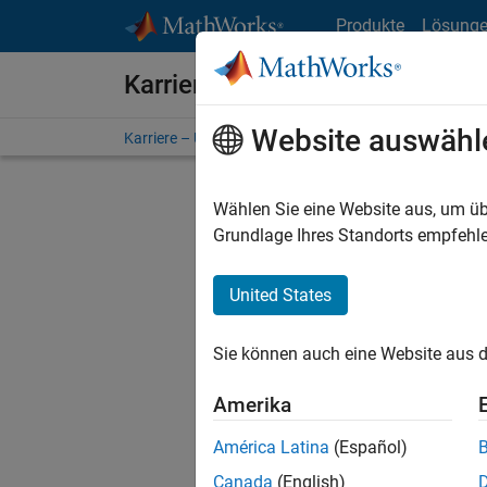
Weiter zum Inhalt
Produkte
Lösung
Karriere bei MathWorks
Website auswähl
Karriere – Übersicht
Stellensuche
Niederlassunge
Wählen Sie eine Website aus, um üb
FI
Grundlage Ihres Standorts empfehle
United States
Derzeit
Sie könn
Sie können auch eine Website aus d
Stellen f
Aktualis
Amerika
Es wurde
América Latina
(Español)
Region a
Canada
(English)