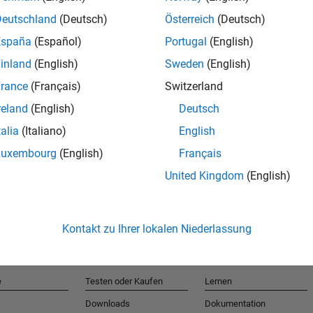
Deutschland
(Deutsch)
Österreich
(Deutsch)
España
(Español)
Portugal
(English)
T
inland
(English)
Sweden
(English)
rance
(Français)
Switzerland
Erhalten 
reland
(English)
Deutsch
talia
(Italiano)
English
Luxembourg
(English)
Français
United Kingdom
(English)
Kontakt zu Ihrer lokalen Niederlassung
e
Testen oder Kaufen
Lernen
Downloads
Dokumentation