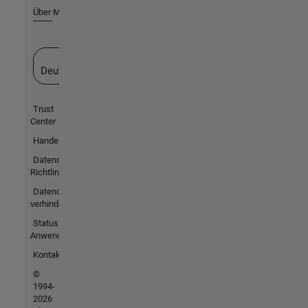
Über MathWorks
Website auswählen
Deutschland
Trust
Center
Handelsmarken
Datenschutz-
Richtlinien
Datendiebstahl
verhindern
Status von
Anwendungen
Kontakt
©
1994-
2026