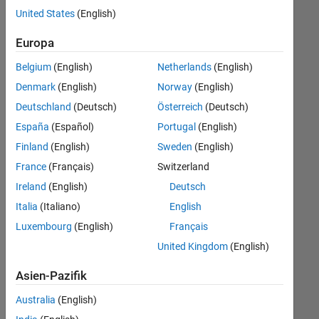
offenen
Legal
United States
(English)
Stellen,
die
Büro- und Verwaltungsdienste
Europa
Ihren
Suchkriterien
Belgium
(English)
Netherlands
(English)
entsprechen.
Denmark
(English)
Norway
(English)
Sie
Deutschland
(Deutsch)
Österreich
(Deutsch)
können
die
España
(Español)
Portugal
(English)
Suchkriterien
Finland
(English)
Sweden
(English)
weiter
France
(Français)
Switzerland
fassen
oder
Ireland
(English)
Deutsch
alle
Italia
(Italiano)
English
Stellenangebote
Luxembourg
(English)
Français
anzeigen
.
Wenn
United Kingdom
(English)
Sie
Asien-Pazifik
noch
immer
Australia
(English)
keine