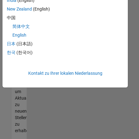
offenen
India
(English)
Stellen
New Zealand
(English)
finden
中国
können,
die
简体中文
Ihren
English
Qualifikationen
日本
(日本語)
entsprechen,
werden
한국
(한국어)
Sie
Mitglied
unseres
Kontakt zu Ihrer lokalen Niederlassung
Talent-
Netzwerks
,
um
Aktualisierungen
zu
neuen
Stellenangeboten
zu
erhalten.