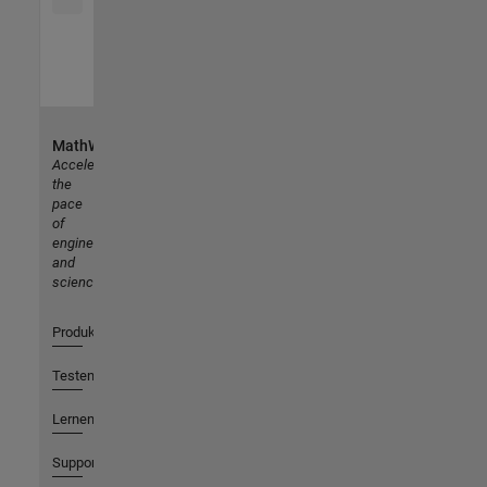
MathWorks
Accelerating
the
pace
of
engineering
and
science
Produkte
Testen oder Kaufen
Lernen
Support