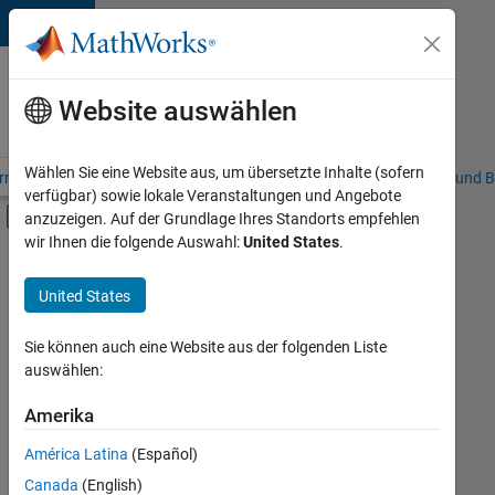
Weiter zum Inhalt
Karriere
bei
Website auswählen
MathWorks
Wählen Sie eine Website aus, um übersetzte Inhalte (sofern
riere – Übersicht
Stellensuche
Niederlassungen
Studierende und B
verfügbar) sowie lokale Veranstaltungen und Angebote
Umschaltung für Off-Canvas-Navigation
anzuzeigen. Auf der Grundlage Ihres Standorts empfehlen
Hauptinhalt
wir Ihnen die folgende Auswahl:
United States
.
FILTER:
Information Technology
United States
+
8
Commercial Sales
Customer Support
Sie können auch eine Website aus der folgenden Liste
auswählen:
Sales Operations
Business Model Team
Amerika
Derzeit
gibt
Finance and Operations
América Latina
(Español)
es
Human Resources
keine
Canada
(English)