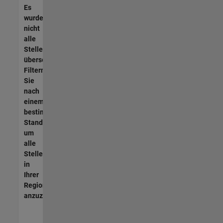
Es
wurden
nicht
alle
Stellen
übersetzt.
Filtern
Sie
nach
einem
bestimmten
Standort,
um
alle
Stellenangebote
in
Ihrer
Region
anzuzeigen.