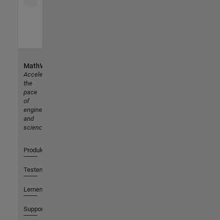
MathWorks
Accelerating
the
pace
of
engineering
and
science
Produkte
Testen oder Kaufen
Lernen
Support