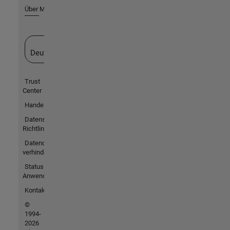
Über MathWorks
Website auswählen
Deutschland
Trust
Center
Handelsmarken
Datenschutz-
Richtlinien
Datendiebstahl
verhindern
Status von
Anwendungen
Kontakt
©
1994-
2026