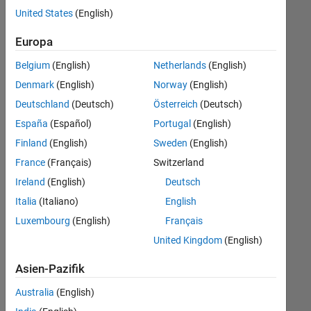
offenen
Legal
United States
(English)
Stellen,
die
Büro- und Verwaltungsdienste
Europa
Ihren
Suchkriterien
Belgium
(English)
Netherlands
(English)
entsprechen.
Denmark
(English)
Norway
(English)
Sie
Deutschland
(Deutsch)
Österreich
(Deutsch)
können
die
España
(Español)
Portugal
(English)
Suchkriterien
Finland
(English)
Sweden
(English)
weiter
France
(Français)
Switzerland
fassen
oder
Ireland
(English)
Deutsch
alle
Italia
(Italiano)
English
Stellenangebote
Luxembourg
(English)
Français
anzeigen
.
Wenn
United Kingdom
(English)
Sie
Asien-Pazifik
noch
immer
Australia
(English)
keine