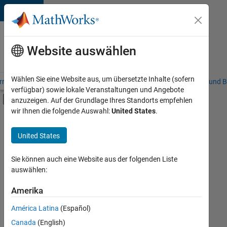
Weiter zum Inhalt
Karriere
bei
Website auswählen
MathWorks
Wählen Sie eine Website aus, um übersetzte Inhalte (sofern
riere – Übersicht
Stellensuche
Niederlassungen
Studierende und B
verfügbar) sowie lokale Veranstaltungen und Angebote
Umschaltung für Off-Canvas-Navigation
anzuzeigen. Auf der Grundlage Ihres Standorts empfehlen
Hauptinhalt
wir Ihnen die folgende Auswahl:
United States
.
FILTER:
Information Technology
United States
+
8
Commercial Sales
Customer Support
Sie können auch eine Website aus der folgenden Liste
auswählen:
Education Sales
Business Model Team
Amerika
Derzeit
gibt
Finance and Operations
América Latina
(Español)
es
Human Resources
keine
Canada
(English)