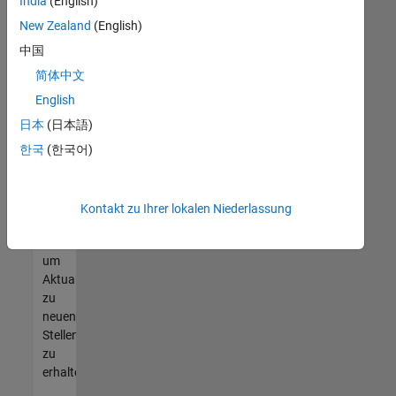
offenen
India
(English)
Stellen
New Zealand
(English)
finden
中国
können,
die
简体中文
Ihren
English
Qualifikationen
日本
(日本語)
entsprechen,
werden
한국
(한국어)
Sie
Mitglied
unseres
Kontakt zu Ihrer lokalen Niederlassung
Talent-
Netzwerks
,
um
Aktualisierungen
zu
neuen
Stellenangeboten
zu
erhalten.