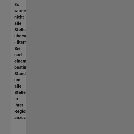
Es
wurden
nicht
alle
Stellen
übersetzt.
Filtern
Sie
nach
einem
bestimmten
Standort,
um
alle
Stellenangebote
in
Ihrer
Region
anzuzeigen.