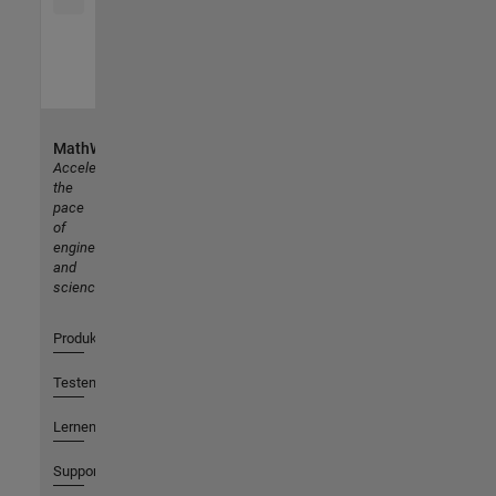
MathWorks
Accelerating
the
pace
of
engineering
and
science
Produkte
Testen oder Kaufen
Lernen
Support