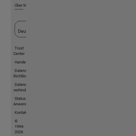
Über MathWorks
Website auswählen
Deutschland
Trust
Center
Handelsmarken
Datenschutz-
Richtlinien
Datendiebstahl
verhindern
Status von
Anwendungen
Kontakt
©
1994-
2026