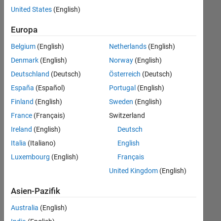
offenen
Human Resources
United States
(English)
Stellen,
die
Legal
Europa
Ihren
Büro- und Verwaltungsdienste
Suchkriterien
Belgium
(English)
Netherlands
(English)
entsprechen.
Denmark
(English)
Norway
(English)
Sie
Deutschland
(Deutsch)
Österreich
(Deutsch)
können
die
España
(Español)
Portugal
(English)
Suchkriterien
Finland
(English)
Sweden
(English)
weiter
France
(Français)
Switzerland
fassen
oder
Ireland
(English)
Deutsch
alle
Italia
(Italiano)
English
Stellenangebote
Luxembourg
(English)
Français
anzeigen
.
Wenn
United Kingdom
(English)
Sie
Asien-Pazifik
noch
immer
Australia
(English)
keine