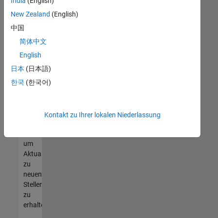
offenen
India
(English)
Stellen
New Zealand
(English)
finden
中国
können,
die
简体中文
Ihren
English
Qualifikationen
日本
(日本語)
entsprechen,
werden
한국
(한국어)
Sie
Mitglied
unseres
Kontakt zu Ihrer lokalen Niederlassung
Talent-
Netzwerks
,
um
Aktualisierungen
zu
neuen
Stellenangeboten
zu
erhalten.