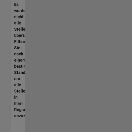
Es
wurden
nicht
alle
Stellen
übersetzt.
Filtern
Sie
nach
einem
bestimmten
Standort,
um
alle
Stellenangebote
in
Ihrer
Region
anzuzeigen.