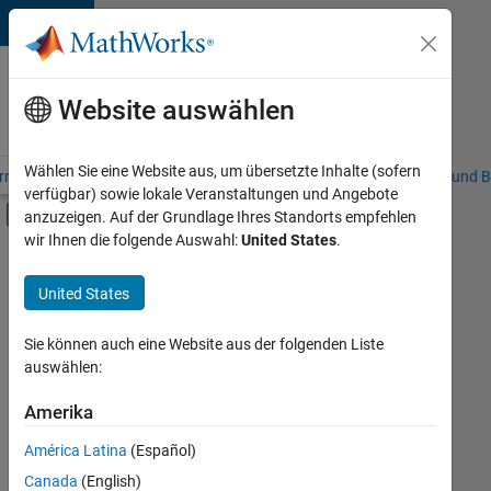
Weiter zum Inhalt
Karriere
bei
Website auswählen
MathWorks
Wählen Sie eine Website aus, um übersetzte Inhalte (sofern
riere – Übersicht
Stellensuche
Niederlassungen
Studierende und B
verfügbar) sowie lokale Veranstaltungen und Angebote
Umschaltung für Off-Canvas-Navigation
anzuzeigen. Auf der Grundlage Ihres Standorts empfehlen
Hauptinhalt
wir Ihnen die folgende Auswahl:
United States
.
FILTER:
Customer Support
United States
+
9
Education Sales
Inside Sales
Sie können auch eine Website aus der folgenden Liste
auswählen:
Sales Operations
Marketing Communications
Amerika
Derzeit
gibt
Marketing Services
América Latina
(Español)
es
Finance and Operations
keine
Canada
(English)