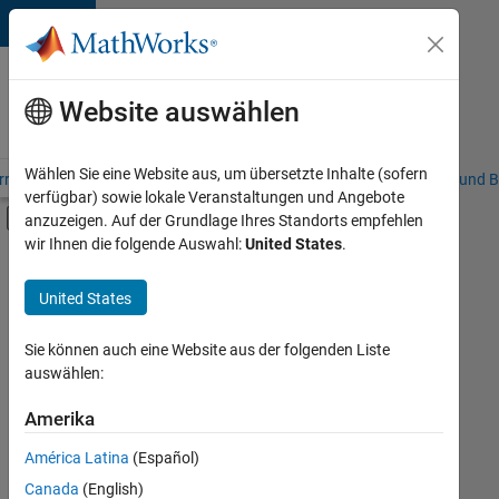
Weiter zum Inhalt
Karriere
bei
Website auswählen
MathWorks
Wählen Sie eine Website aus, um übersetzte Inhalte (sofern
riere – Übersicht
Stellensuche
Niederlassungen
Studierende und B
verfügbar) sowie lokale Veranstaltungen und Angebote
Umschaltung für Off-Canvas-Navigation
anzuzeigen. Auf der Grundlage Ihres Standorts empfehlen
Hauptinhalt
wir Ihnen die folgende Auswahl:
United States
.
FILTER:
Information Technology
United States
+
9
Customer Support
Education Sales
Sie können auch eine Website aus der folgenden Liste
auswählen:
Inside Sales
Sales Operations
Amerika
Derzeit
gibt
Marketing Communications
América Latina
(Español)
es
Marketing Services
keine
Canada
(English)