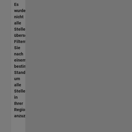
Es
wurden
nicht
alle
Stellen
übersetzt.
Filtern
Sie
nach
einem
bestimmten
Standort,
um
alle
Stellenangebote
in
Ihrer
Region
anzuzeigen.