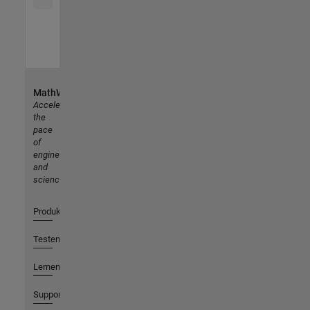
MathWorks
Accelerating
the
pace
of
engineering
and
science
Produkte
Testen oder Kaufen
Lernen
Support