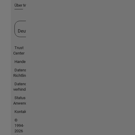
Über MathWorks
Website auswählen
Deutschland
Trust
Center
Handelsmarken
Datenschutz-
Richtlinien
Datendiebstahl
verhindern
Status von
Anwendungen
Kontakt
©
1994-
2026