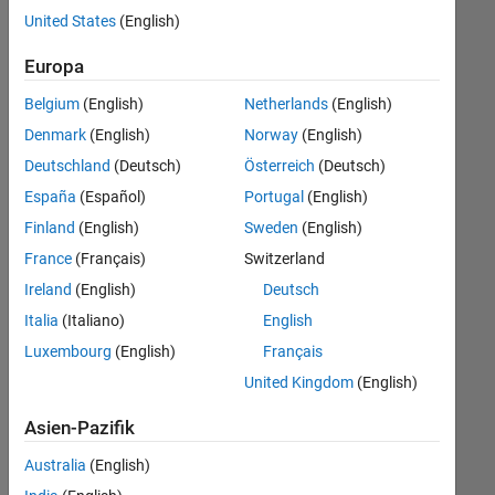
offenen
Finance and Operations
United States
(English)
Stellen,
die
Human Resources
Europa
Ihren
Büro- und Verwaltungsdienste
Suchkriterien
Belgium
(English)
Netherlands
(English)
entsprechen.
Denmark
(English)
Norway
(English)
Sie
Deutschland
(Deutsch)
Österreich
(Deutsch)
können
die
España
(Español)
Portugal
(English)
Suchkriterien
Finland
(English)
Sweden
(English)
weiter
France
(Français)
Switzerland
fassen
oder
Ireland
(English)
Deutsch
alle
Italia
(Italiano)
English
Stellenangebote
Luxembourg
(English)
Français
anzeigen
.
Wenn
United Kingdom
(English)
Sie
Asien-Pazifik
noch
immer
Australia
(English)
keine