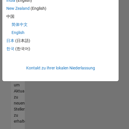
offenen
India
(English)
Stellen
New Zealand
(English)
finden
中国
können,
die
简体中文
Ihren
English
Qualifikationen
日本
(日本語)
entsprechen,
werden
한국
(한국어)
Sie
Mitglied
unseres
Kontakt zu Ihrer lokalen Niederlassung
Talent-
Netzwerks
,
um
Aktualisierungen
zu
neuen
Stellenangeboten
zu
erhalten.