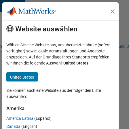
Weiter zum Inhalt
Karriere
bei
Website auswählen
MathWorks
Wählen Sie eine Website aus, um übersetzte Inhalte (sofern
riere – Übersicht
Stellensuche
Niederlassungen
Studierende und B
verfügbar) sowie lokale Veranstaltungen und Angebote
Umschaltung für Off-Canvas-Navigation
anzuzeigen. Auf der Grundlage Ihres Standorts empfehlen
Hauptinhalt
wir Ihnen die folgende Auswahl:
United States
.
FILTER:
Information Technology
United States
+
9
Commercial Sales
Customer Support
Sie können auch eine Website aus der folgenden Liste
auswählen:
Education Sales
Marketing Services
Amerika
Derzeit
gibt
Business Model Team
América Latina
(Español)
es
Finance and Operations
keine
Canada
(English)