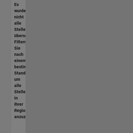
Es
wurden
nicht
alle
Stellen
übersetzt.
Filtern
Sie
nach
einem
bestimmten
Standort,
um
alle
Stellenangebote
in
Ihrer
Region
anzuzeigen.