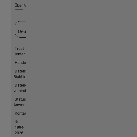
Über MathWorks
Website auswählen
Deutschland
Trust
Center
Handelsmarken
Datenschutz-
Richtlinien
Datendiebstahl
verhindern
Status von
Anwendungen
Kontakt
©
1994-
2026