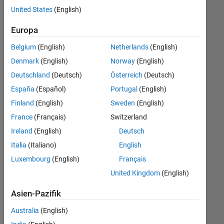
offenen
Human Resources
United States
(English)
Stellen,
die
Legal
Europa
Ihren
Büro- und Verwaltungsdienste
Suchkriterien
Belgium
(English)
Netherlands
(English)
entsprechen.
Denmark
(English)
Norway
(English)
Sie
Deutschland
(Deutsch)
Österreich
(Deutsch)
können
die
España
(Español)
Portugal
(English)
Suchkriterien
Finland
(English)
Sweden
(English)
weiter
France
(Français)
Switzerland
fassen
oder
Ireland
(English)
Deutsch
alle
Italia
(Italiano)
English
Stellenangebote
Luxembourg
(English)
Français
anzeigen
.
Wenn
United Kingdom
(English)
Sie
Asien-Pazifik
noch
immer
Australia
(English)
keine