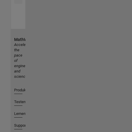
MathWorks
Accelerating
the
pace
of
engineering
and
science
Produkte
Testen oder Kaufen
Lernen
Support