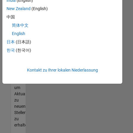
offenen
India
(English)
Stellen
New Zealand
(English)
finden
中国
können,
die
简体中文
Ihren
English
Qualifikationen
日本
(日本語)
entsprechen,
werden
한국
(한국어)
Sie
Mitglied
unseres
Kontakt zu Ihrer lokalen Niederlassung
Talent-
Netzwerks
,
um
Aktualisierungen
zu
neuen
Stellenangeboten
zu
erhalten.