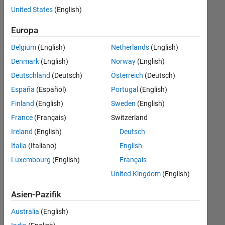
offenen
Business Model Team
United States
(English)
Stellen,
die
Finance and Operations
Europa
Ihren
Büro- und Verwaltungsdienste
Suchkriterien
Belgium
(English)
Netherlands
(English)
entsprechen.
Denmark
(English)
Norway
(English)
Sie
Deutschland
(Deutsch)
Österreich
(Deutsch)
können
die
España
(Español)
Portugal
(English)
Suchkriterien
Finland
(English)
Sweden
(English)
weiter
France
(Français)
Switzerland
fassen
oder
Ireland
(English)
Deutsch
alle
Italia
(Italiano)
English
Stellenangebote
Luxembourg
(English)
Français
anzeigen
.
Wenn
United Kingdom
(English)
Sie
Asien-Pazifik
noch
immer
Australia
(English)
keine