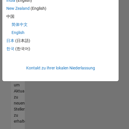
offenen
India
(English)
Stellen
New Zealand
(English)
finden
中国
können,
die
简体中文
Ihren
English
Qualifikationen
日本
(日本語)
entsprechen,
werden
한국
(한국어)
Sie
Mitglied
unseres
Kontakt zu Ihrer lokalen Niederlassung
Talent-
Netzwerks
,
um
Aktualisierungen
zu
neuen
Stellenangeboten
zu
erhalten.