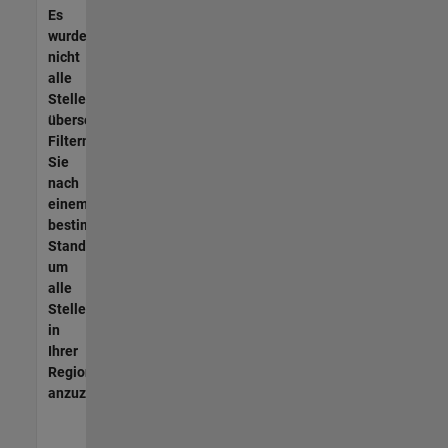
Es
wurden
nicht
alle
Stellen
übersetzt.
Filtern
Sie
nach
einem
bestimmten
Standort,
um
alle
Stellenangebote
in
Ihrer
Region
anzuzeigen.