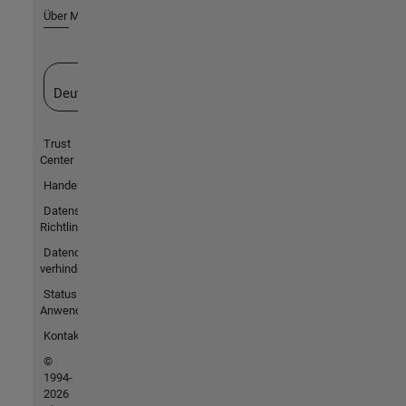
Über MathWorks
Website auswählen
Deutschland
Trust
Center
Handelsmarken
Datenschutz-
Richtlinien
Datendiebstahl
verhindern
Status von
Anwendungen
Kontakt
©
1994-
2026