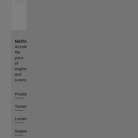
MathWorks
Accelerating
the
pace
of
engineering
and
science
Produkte
Testen oder Kaufen
Lernen
Support