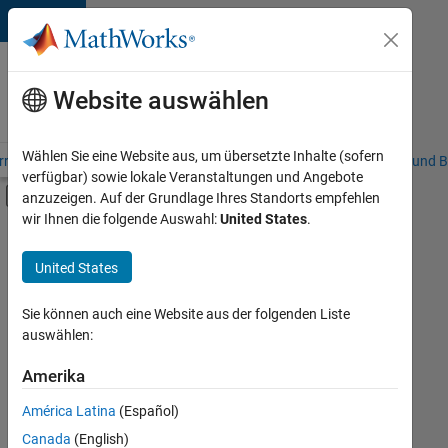
Weiter zum Inhalt
Karriere
bei
Website auswählen
MathWorks
Wählen Sie eine Website aus, um übersetzte Inhalte (sofern
riere – Übersicht
Stellensuche
Niederlassungen
Studierende und B
verfügbar) sowie lokale Veranstaltungen und Angebote
Umschaltung für Off-Canvas-Navigation
anzuzeigen. Auf der Grundlage Ihres Standorts empfehlen
Hauptinhalt
wir Ihnen die folgende Auswahl:
United States
.
FILTER:
Information Technology
United States
+
9
Commercial Sales
Customer Support
Sie können auch eine Website aus der folgenden Liste
auswählen:
Education Sales
Sales Operations
Amerika
Derzeit
gibt
Marketing Communications
América Latina
(Español)
es
Marketing Services
keine
Canada
(English)