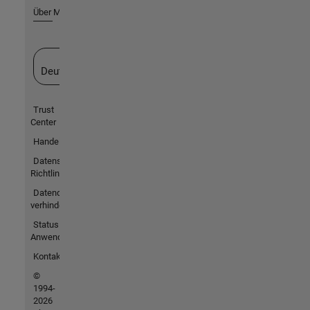
Über MathWorks
Website auswählen
Deutschland
Trust
Center
Handelsmarken
Datenschutz-
Richtlinien
Datendiebstahl
verhindern
Status von
Anwendungen
Kontakt
©
1994-
2026