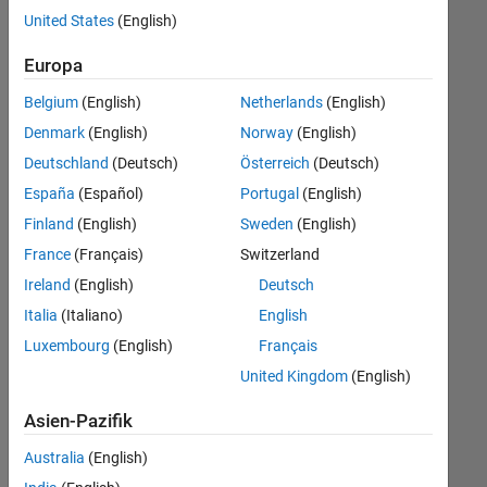
offenen
Marketing Services
United States
(English)
Stellen,
die
Finance and Operations
Europa
Ihren
Büro- und Verwaltungsdienste
Suchkriterien
Belgium
(English)
Netherlands
(English)
entsprechen.
Denmark
(English)
Norway
(English)
Sie
Deutschland
(Deutsch)
Österreich
(Deutsch)
können
die
España
(Español)
Portugal
(English)
Suchkriterien
Finland
(English)
Sweden
(English)
weiter
France
(Français)
Switzerland
fassen
oder
Ireland
(English)
Deutsch
alle
Italia
(Italiano)
English
Stellenangebote
Luxembourg
(English)
Français
anzeigen
.
Wenn
United Kingdom
(English)
Sie
Asien-Pazifik
noch
immer
Australia
(English)
keine