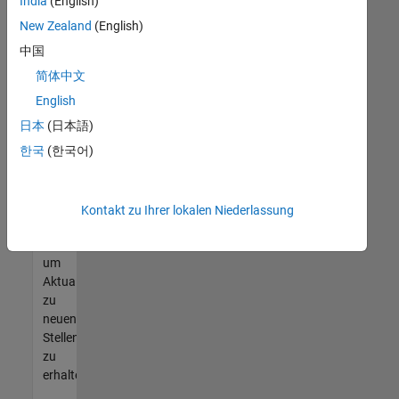
offenen
India
(English)
Stellen
New Zealand
(English)
finden
中国
können,
die
简体中文
Ihren
English
Qualifikationen
日本
(日本語)
entsprechen,
werden
한국
(한국어)
Sie
Mitglied
unseres
Kontakt zu Ihrer lokalen Niederlassung
Talent-
Netzwerks
,
um
Aktualisierungen
zu
neuen
Stellenangeboten
zu
erhalten.