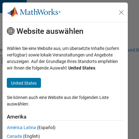
Weiter zum Inhalt
Karriere
bei
Website auswählen
MathWorks
Wählen Sie eine Website aus, um übersetzte Inhalte (sofern
riere – Übersicht
Stellensuche
Niederlassungen
Studierende und B
verfügbar) sowie lokale Veranstaltungen und Angebote
Umschaltung für Off-Canvas-Navigation
anzuzeigen. Auf der Grundlage Ihres Standorts empfehlen
Hauptinhalt
wir Ihnen die folgende Auswahl:
United States
.
FILTER:
Information Technology
United States
+
9
Commercial Sales
Customer Support
Sie können auch eine Website aus der folgenden Liste
auswählen:
Education Sales
Inside Sales
Amerika
Derzeit
gibt
Sales Operations
América Latina
(Español)
es
Marketing Communications
keine
Canada
(English)