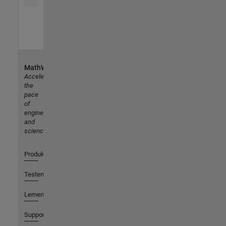
MathWorks
Accelerating
the
pace
of
engineering
and
science
Produkte
Testen oder Kaufen
Lernen
Support