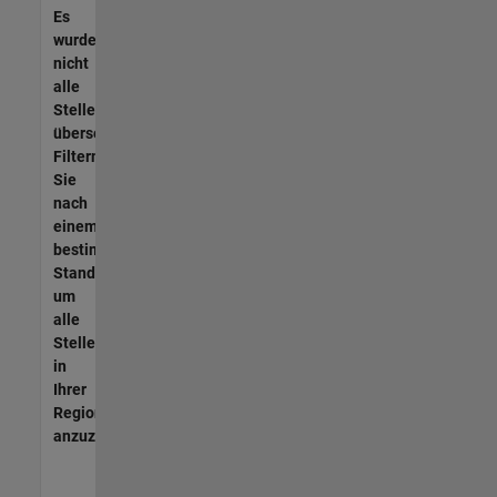
Es
wurden
nicht
alle
Stellen
übersetzt.
Filtern
Sie
nach
einem
bestimmten
Standort,
um
alle
Stellenangebote
in
Ihrer
Region
anzuzeigen.