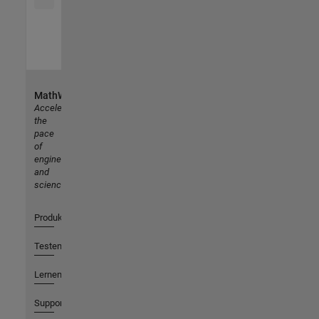
MathWorks
Accelerating
the
pace
of
engineering
and
science
Produkte
Testen oder Kaufen
Lernen
Support