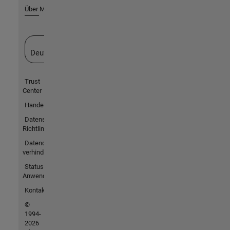
Über MathWorks
Website auswählen
Deutschland
Trust
Center
Handelsmarken
Datenschutz-
Richtlinien
Datendiebstahl
verhindern
Status von
Anwendungen
Kontakt
©
1994-
2026