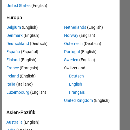
offenen
Marketing Services
United States
(English)
Stellen,
die
Finance and Operations
Europa
Ihren
Suchkriterien
Belgium
(English)
Netherlands
(English)
entsprechen.
Denmark
(English)
Norway
(English)
Sie
Deutschland
(Deutsch)
Österreich
(Deutsch)
können
die
España
(Español)
Portugal
(English)
Suchkriterien
Finland
(English)
Sweden
(English)
weiter
France
(Français)
Switzerland
fassen
oder
Ireland
(English)
Deutsch
alle
Italia
(Italiano)
English
Stellenangebote
Luxembourg
(English)
Français
anzeigen
.
Wenn
United Kingdom
(English)
Sie
Asien-Pazifik
noch
immer
Australia
(English)
keine