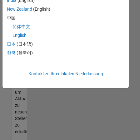
offenen
India
(English)
Stellen
New Zealand
(English)
finden
中国
können,
die
简体中文
Ihren
English
Qualifikationen
日本
(日本語)
entsprechen,
werden
한국
(한국어)
Sie
Mitglied
unseres
Kontakt zu Ihrer lokalen Niederlassung
Talent-
Netzwerks
,
um
Aktualisierungen
zu
neuen
Stellenangeboten
zu
erhalten.