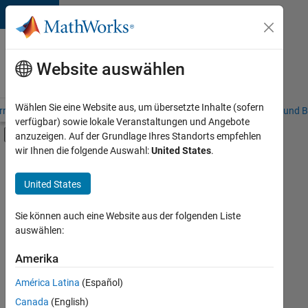
Weiter zum Inhalt
Karriere
bei
Website auswählen
MathWorks
Wählen Sie eine Website aus, um übersetzte Inhalte (sofern
riere – Übersicht
Stellensuche
Niederlassungen
Studierende und B
verfügbar) sowie lokale Veranstaltungen und Angebote
Umschaltung für Off-Canvas-Navigation
anzuzeigen. Auf der Grundlage Ihres Standorts empfehlen
Hauptinhalt
wir Ihnen die folgende Auswahl:
United States
.
FILTER:
Information Technology
United States
+
8
Commercial Sales
Customer Support
Sie können auch eine Website aus der folgenden Liste
auswählen:
Education Sales
Inside Sales
Amerika
Derzeit
gibt
Sales Operations
América Latina
(Español)
es
Marketing Communications
keine
Canada
(English)