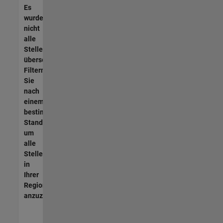
Es
wurden
nicht
alle
Stellen
übersetzt.
Filtern
Sie
nach
einem
bestimmten
Standort,
um
alle
Stellenangebote
in
Ihrer
Region
anzuzeigen.