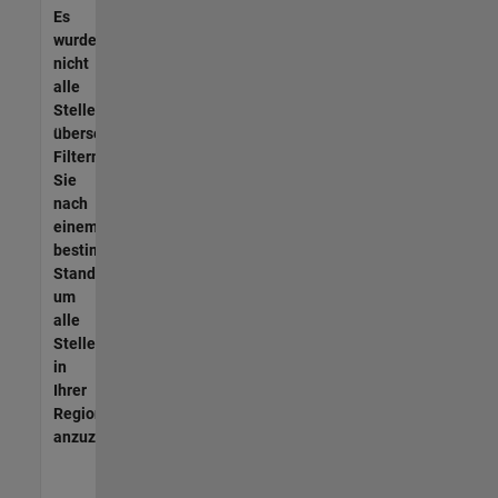
Es
wurden
nicht
alle
Stellen
übersetzt.
Filtern
Sie
nach
einem
bestimmten
Standort,
um
alle
Stellenangebote
in
Ihrer
Region
anzuzeigen.