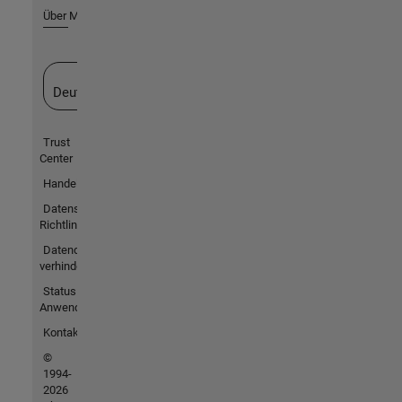
Über MathWorks
Website auswählen
Deutschland
Trust
Center
Handelsmarken
Datenschutz-
Richtlinien
Datendiebstahl
verhindern
Status von
Anwendungen
Kontakt
©
1994-
2026