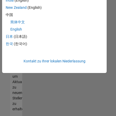
offenen
India
(English)
Stellen
New Zealand
(English)
finden
中国
können,
die
简体中文
Ihren
English
Qualifikationen
日本
(日本語)
entsprechen,
werden
한국
(한국어)
Sie
Mitglied
unseres
Kontakt zu Ihrer lokalen Niederlassung
Talent-
Netzwerks
,
um
Aktualisierungen
zu
neuen
Stellenangeboten
zu
erhalten.