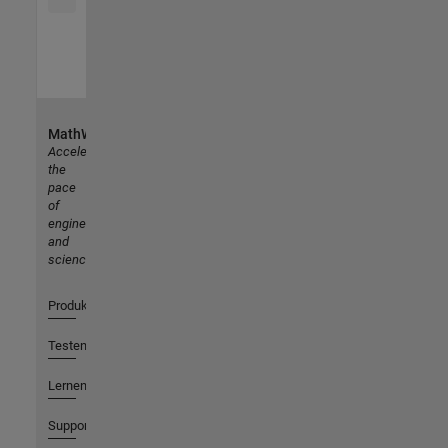
MathWorks
Accelerating
the
pace
of
engineering
and
science
Produkte
Testen oder Kaufen
Lernen
Support