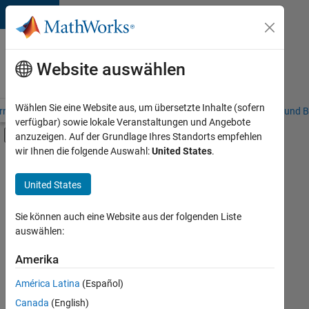
Weiter zum Inhalt
Karriere
bei
Website auswählen
MathWorks
Wählen Sie eine Website aus, um übersetzte Inhalte (sofern
riere – Übersicht
Stellensuche
Niederlassungen
Studierende und B
verfügbar) sowie lokale Veranstaltungen und Angebote
Umschaltung für Off-Canvas-Navigation
anzuzeigen. Auf der Grundlage Ihres Standorts empfehlen
Hauptinhalt
wir Ihnen die folgende Auswahl:
United States
.
FILTER:
Information Technology
United States
+
10
Commercial Sales
Customer Support
Sie können auch eine Website aus der folgenden Liste
auswählen:
Education Sales
Sales Operations
Amerika
Derzeit
gibt
Marketing Services
América Latina
(Español)
es
Business Model Team
keine
Canada
(English)