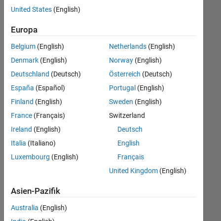
offenen
Finance and Operations
United States
(English)
Stellen,
die
Human Resources
Europa
Ihren
Legal
Suchkriterien
Belgium
(English)
Netherlands
(English)
entsprechen.
Büro- und Verwaltungsdienste
Denmark
(English)
Norway
(English)
Sie
Deutschland
(Deutsch)
Österreich
(Deutsch)
können
die
España
(Español)
Portugal
(English)
Suchkriterien
Finland
(English)
Sweden
(English)
weiter
France
(Français)
Switzerland
fassen
oder
Ireland
(English)
Deutsch
alle
Italia
(Italiano)
English
Stellenangebote
Luxembourg
(English)
Français
anzeigen
.
Wenn
United Kingdom
(English)
Sie
Asien-Pazifik
noch
immer
Australia
(English)
keine