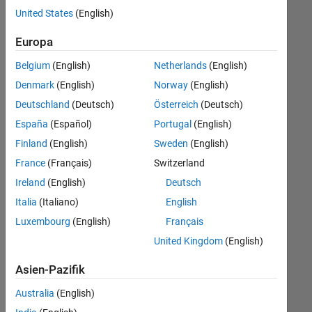
offenen
Technical Writing
United States
(English)
Stellen,
die
Europa
Ihren
Suchkriterien
Belgium
(English)
Netherlands
(English)
entsprechen.
Denmark
(English)
Norway
(English)
Sie
Deutschland
(Deutsch)
Österreich
(Deutsch)
können
die
España
(Español)
Portugal
(English)
Suchkriterien
Finland
(English)
Sweden
(English)
weiter
France
(Français)
Switzerland
fassen
oder
Ireland
(English)
Deutsch
alle
Italia
(Italiano)
English
Stellenangebote
Luxembourg
(English)
Français
anzeigen
.
Wenn
United Kingdom
(English)
Sie
Asien-Pazifik
noch
immer
Australia
(English)
keine