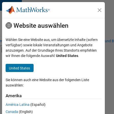
Weiter zum Inhalt
Karriere
bei
Website auswählen
MathWorks
Wählen Sie eine Website aus, um übersetzte Inhalte (sofern
riere – Übersicht
Stellensuche
Niederlassungen
Studierende und B
verfügbar) sowie lokale Veranstaltungen und Angebote
Umschaltung für Off-Canvas-Navigation
anzuzeigen. Auf der Grundlage Ihres Standorts empfehlen
Hauptinhalt
wir Ihnen die folgende Auswahl:
United States
.
FILTER:
Praktika
United States
+
7
Advanced Support
Business Applications and Tools
Sie können auch eine Website aus der folgenden Liste
auswählen:
Globalisierung
Infrastructure and Architecture
Amerika
Derzeit
gibt
Quality Engineering
América Latina
(Español)
es
Software Process Engineering
keine
Canada
(English)