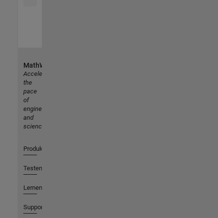
MathWorks
Accelerating
the
pace
of
engineering
and
science
Produkte
Testen oder Kaufen
Lernen
Support