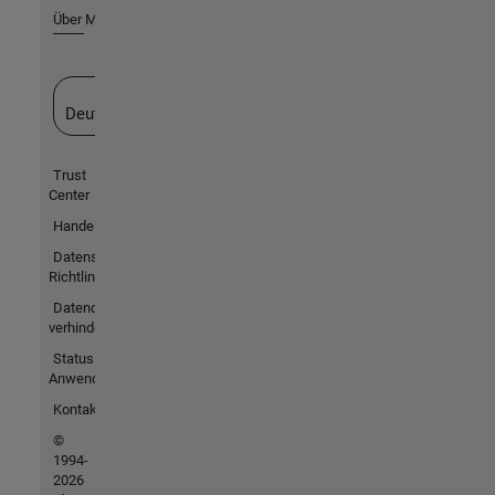
Über MathWorks
Website auswählen
Deutschland
Trust
Center
Handelsmarken
Datenschutz-
Richtlinien
Datendiebstahl
verhindern
Status von
Anwendungen
Kontakt
©
1994-
2026