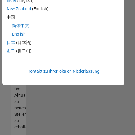
offenen
India
(English)
Stellen
New Zealand
(English)
finden
中国
können,
die
简体中文
Ihren
English
Qualifikationen
日本
(日本語)
entsprechen,
werden
한국
(한국어)
Sie
Mitglied
unseres
Kontakt zu Ihrer lokalen Niederlassung
Talent-
Netzwerks
,
um
Aktualisierungen
zu
neuen
Stellenangeboten
zu
erhalten.