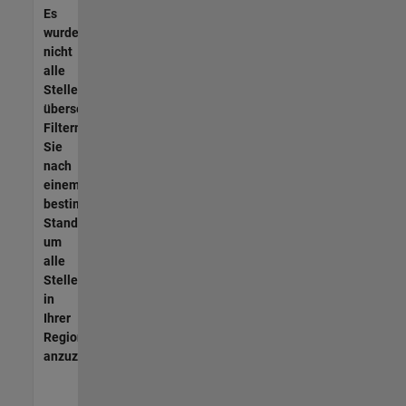
Es
wurden
nicht
alle
Stellen
übersetzt.
Filtern
Sie
nach
einem
bestimmten
Standort,
um
alle
Stellenangebote
in
Ihrer
Region
anzuzeigen.