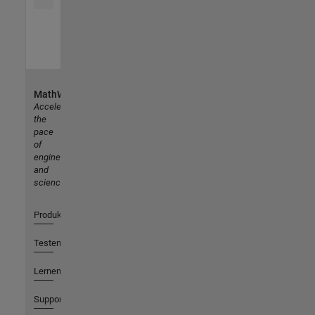
MathWorks
Accelerating
the
pace
of
engineering
and
science
Produkte
Testen oder Kaufen
Lernen
Support