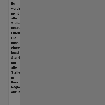
Es
wurden
nicht
alle
Stellen
übersetzt.
Filtern
Sie
nach
einem
bestimmten
Standort,
um
alle
Stellenangebote
in
Ihrer
Region
anzuzeigen.