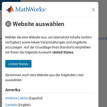
Weiter zum Inhalt
Karriere
bei
Website auswählen
MathWorks
Wählen Sie eine Website aus, um übersetzte Inhalte (sofern
riere – Übersicht
Stellensuche
Niederlassungen
Studierende und B
verfügbar) sowie lokale Veranstaltungen und Angebote
Umschaltung für Off-Canvas-Navigation
anzuzeigen. Auf der Grundlage Ihres Standorts empfehlen
Hauptinhalt
wir Ihnen die folgende Auswahl:
United States
.
FILTER:
Praktika
United States
+
8
Advanced Support
Business Applications and Tools
Sie können auch eine Website aus der folgenden Liste
auswählen:
Globalisierung
Infrastructure and Architecture
Amerika
Derzeit
gibt
Quality Engineering
América Latina
(Español)
es
Release Engineering
keine
Canada
(English)