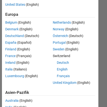
offenen
Technical Writing
United States
(English)
Stellen,
die
Web Applications and Services
Europa
Ihren
Suchkriterien
Belgium
(English)
Netherlands
(English)
entsprechen.
Denmark
(English)
Norway
(English)
Sie
Deutschland
(Deutsch)
Österreich
(Deutsch)
können
die
España
(Español)
Portugal
(English)
Suchkriterien
Finland
(English)
Sweden
(English)
weiter
France
(Français)
Switzerland
fassen
oder
Ireland
(English)
Deutsch
alle
Italia
(Italiano)
English
Stellenangebote
Luxembourg
(English)
Français
anzeigen
.
Wenn
United Kingdom
(English)
Sie
Asien-Pazifik
noch
immer
Australia
(English)
keine