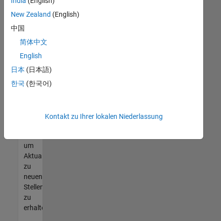
offenen
India
(English)
Stellen
New Zealand
(English)
finden
中国
können,
die
简体中文
Ihren
English
Qualifikationen
日本
(日本語)
entsprechen,
werden
한국
(한국어)
Sie
Mitglied
unseres
Kontakt zu Ihrer lokalen Niederlassung
Talent-
Netzwerks
,
um
Aktualisierungen
zu
neuen
Stellenangeboten
zu
erhalten.