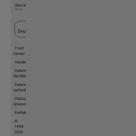
Über MathWorks
Website auswählen
Deutschland
Trust
Center
Handelsmarken
Datenschutz-
Richtlinien
Datendiebstahl
verhindern
Status von
Anwendungen
Kontakt
©
1994-
2026