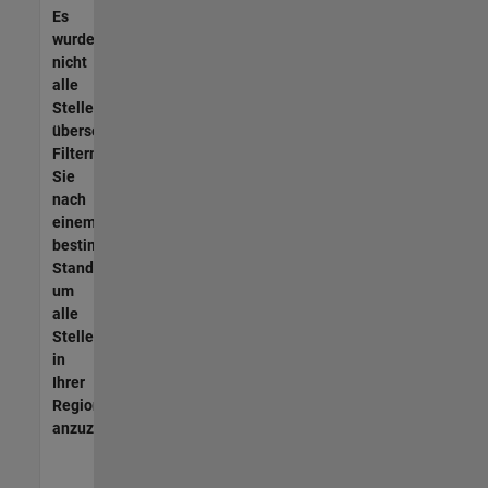
Es
wurden
nicht
alle
Stellen
übersetzt.
Filtern
Sie
nach
einem
bestimmten
Standort,
um
alle
Stellenangebote
in
Ihrer
Region
anzuzeigen.