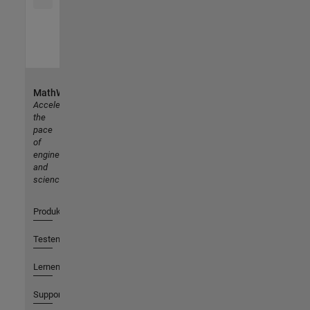
MathWorks
Accelerating
the
pace
of
engineering
and
science
Produkte
Testen oder Kaufen
Lernen
Support