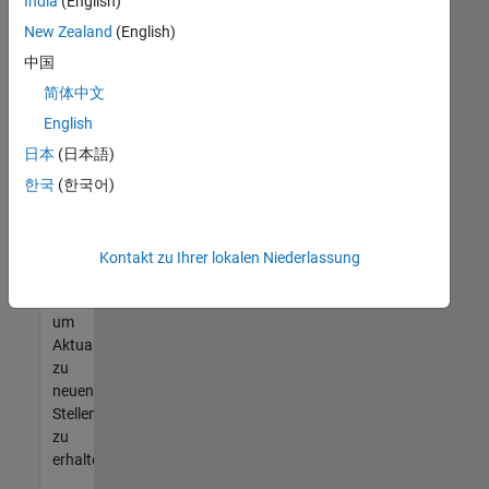
offenen
India
(English)
Stellen
New Zealand
(English)
finden
中国
können,
die
简体中文
Ihren
English
Qualifikationen
日本
(日本語)
entsprechen,
werden
한국
(한국어)
Sie
Mitglied
unseres
Kontakt zu Ihrer lokalen Niederlassung
Talent-
Netzwerks
,
um
Aktualisierungen
zu
neuen
Stellenangeboten
zu
erhalten.