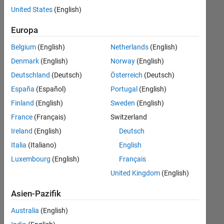
offenen
Web Applications and Services
United States
(English)
Stellen,
die
Europa
Ihren
Suchkriterien
Belgium
(English)
Netherlands
(English)
entsprechen.
Denmark
(English)
Norway
(English)
Sie
Deutschland
(Deutsch)
Österreich
(Deutsch)
können
die
España
(Español)
Portugal
(English)
Suchkriterien
Finland
(English)
Sweden
(English)
weiter
France
(Français)
Switzerland
fassen
oder
Ireland
(English)
Deutsch
alle
Italia
(Italiano)
English
Stellenangebote
Luxembourg
(English)
Français
anzeigen
.
Wenn
United Kingdom
(English)
Sie
Asien-Pazifik
noch
immer
Australia
(English)
keine