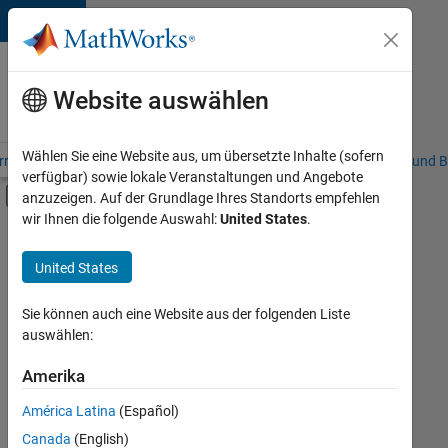
Weiter zum Inhalt
Karriere
bei
Website auswählen
MathWorks
Wählen Sie eine Website aus, um übersetzte Inhalte (sofern
riere – Übersicht
Stellensuche
Niederlassungen
Studierende und B
verfügbar) sowie lokale Veranstaltungen und Angebote
Umschaltung für Off-Canvas-Navigation
anzuzeigen. Auf der Grundlage Ihres Standorts empfehlen
Hauptinhalt
wir Ihnen die folgende Auswahl:
United States
.
FILTER:
Praktika
United States
+
7
Advanced Support
Business Applications and Tools
Sie können auch eine Website aus der folgenden Liste
auswählen:
Globalisierung
Infrastructure and Architecture
Amerika
Derzeit
gibt
Software Process Engineering
América Latina
(Español)
es
Technical Writing
keine
Canada
(English)