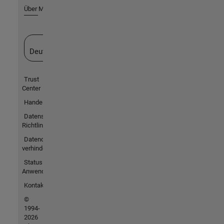
Über MathWorks
Website auswählen
Deutschland
Trust
Center
Handelsmarken
Datenschutz-
Richtlinien
Datendiebstahl
verhindern
Status von
Anwendungen
Kontakt
©
1994-
2026