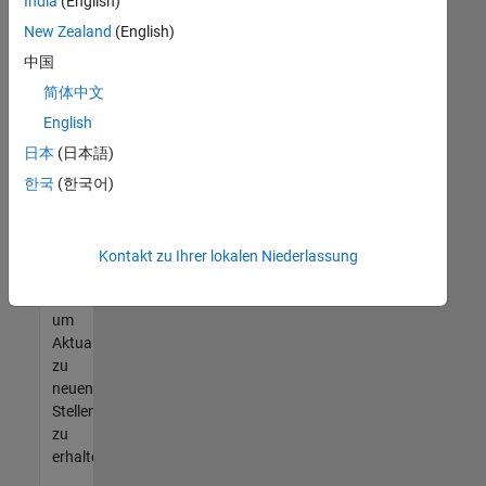
offenen
India
(English)
Stellen
New Zealand
(English)
finden
中国
können,
die
简体中文
Ihren
English
Qualifikationen
日本
(日本語)
entsprechen,
werden
한국
(한국어)
Sie
Mitglied
unseres
Kontakt zu Ihrer lokalen Niederlassung
Talent-
Netzwerks
,
um
Aktualisierungen
zu
neuen
Stellenangeboten
zu
erhalten.