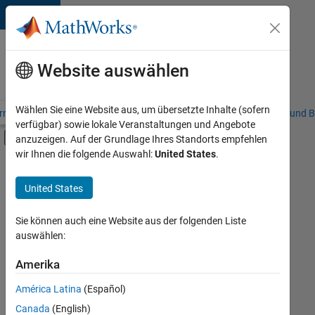
Weiter zum Inhalt
Karriere
bei
Website auswählen
MathWorks
Wählen Sie eine Website aus, um übersetzte Inhalte (sofern
riere – Übersicht
Stellensuche
Niederlassungen
Studierende und B
verfügbar) sowie lokale Veranstaltungen und Angebote
Umschaltung für Off-Canvas-Navigation
anzuzeigen. Auf der Grundlage Ihres Standorts empfehlen
Hauptinhalt
wir Ihnen die folgende Auswahl:
United States
.
FILTER:
Praktika
United States
+
8
Advanced Support
Business Applications and Tools
Sie können auch eine Website aus der folgenden Liste
auswählen:
Globalisierung
Information Technology
Amerika
Derzeit
gibt
Release Engineering
América Latina
(Español)
es
Software Process Engineering
keine
Canada
(English)