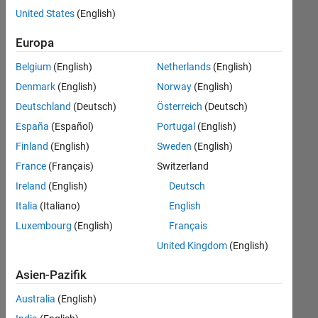
offenen
Technical Writing
United States
(English)
Stellen,
die
Web Applications and Services
Europa
Ihren
Suchkriterien
Belgium
(English)
Netherlands
(English)
entsprechen.
Denmark
(English)
Norway
(English)
Sie
Deutschland
(Deutsch)
Österreich
(Deutsch)
können
die
España
(Español)
Portugal
(English)
Suchkriterien
Finland
(English)
Sweden
(English)
weiter
France
(Français)
Switzerland
fassen
oder
Ireland
(English)
Deutsch
alle
Italia
(Italiano)
English
Stellenangebote
Luxembourg
(English)
Français
anzeigen
.
Wenn
United Kingdom
(English)
Sie
Asien-Pazifik
noch
immer
Australia
(English)
keine