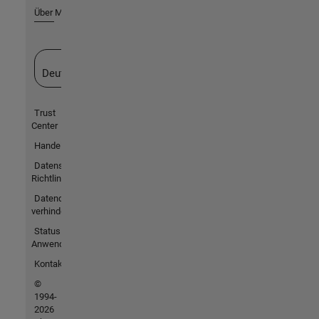
Über MathWorks
Website auswählen
Deutschland
Trust
Center
Handelsmarken
Datenschutz-
Richtlinien
Datendiebstahl
verhindern
Status von
Anwendungen
Kontakt
©
1994-
2026