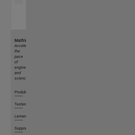
MathWorks
Accelerating
the
pace
of
engineering
and
science
Produkte
Testen oder Kaufen
Lernen
Support