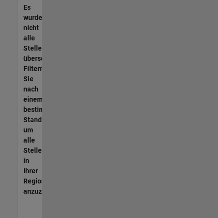
Es
wurden
nicht
alle
Stellen
übersetzt.
Filtern
Sie
nach
einem
bestimmten
Standort,
um
alle
Stellenangebote
in
Ihrer
Region
anzuzeigen.