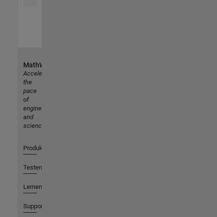
MathWorks
Accelerating
the
pace
of
engineering
and
science
Produkte
Testen oder Kaufen
Lernen
Support