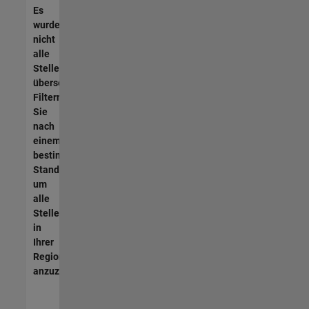
Es
wurden
nicht
alle
Stellen
übersetzt.
Filtern
Sie
nach
einem
bestimmten
Standort,
um
alle
Stellenangebote
in
Ihrer
Region
anzuzeigen.