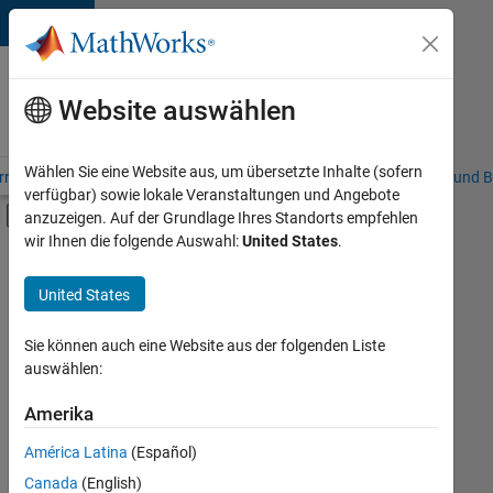
Weiter zum Inhalt
Karriere
bei
Website auswählen
MathWorks
Wählen Sie eine Website aus, um übersetzte Inhalte (sofern
riere – Übersicht
Stellensuche
Niederlassungen
Studierende und B
verfügbar) sowie lokale Veranstaltungen und Angebote
Umschaltung für Off-Canvas-Navigation
anzuzeigen. Auf der Grundlage Ihres Standorts empfehlen
Hauptinhalt
wir Ihnen die folgende Auswahl:
United States
.
FILTER:
Praktika
United States
+
8
Programm für Berufseinsteiger (EDG)
Advanced Support
Sie können auch eine Website aus der folgenden Liste
auswählen:
Business Applications and Tools
Infrastructure and Architecture
Amerika
Derzeit
gibt
Release Engineering
América Latina
(Español)
es
Software Process Engineering
keine
Canada
(English)