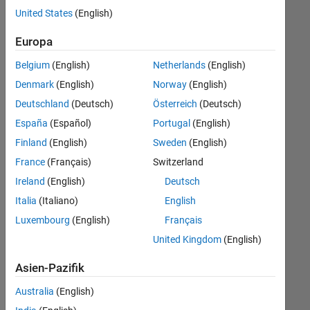
offenen
Technical Writing
United States
(English)
Stellen,
die
User Experience
Europa
Ihren
Suchkriterien
Belgium
(English)
Netherlands
(English)
entsprechen.
Denmark
(English)
Norway
(English)
Sie
Deutschland
(Deutsch)
Österreich
(Deutsch)
können
die
España
(Español)
Portugal
(English)
Suchkriterien
Finland
(English)
Sweden
(English)
weiter
France
(Français)
Switzerland
fassen
oder
Ireland
(English)
Deutsch
alle
Italia
(Italiano)
English
Stellenangebote
Luxembourg
(English)
Français
anzeigen
.
Wenn
United Kingdom
(English)
Sie
Asien-Pazifik
noch
immer
Australia
(English)
keine