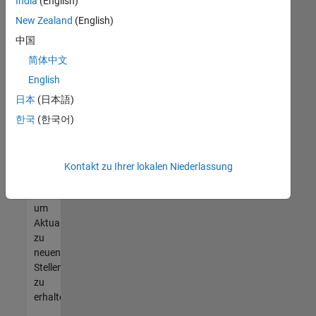
offenen
India
(English)
Stellen
New Zealand
(English)
finden
中国
können,
die
简体中文
Ihren
English
Qualifikationen
日本
(日本語)
entsprechen,
werden
한국
(한국어)
Sie
Mitglied
unseres
Kontakt zu Ihrer lokalen Niederlassung
Talent-
Netzwerks
,
um
Aktualisierungen
zu
neuen
Stellenangeboten
zu
erhalten.