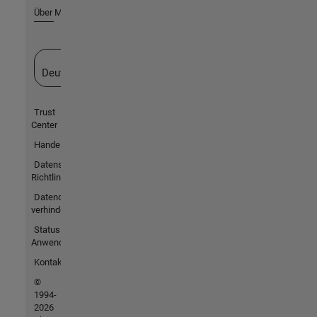
Über MathWorks
Website auswählen
Deutschland
Trust
Center
Handelsmarken
Datenschutz-
Richtlinien
Datendiebstahl
verhindern
Status von
Anwendungen
Kontakt
©
1994-
2026