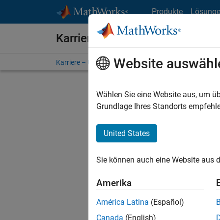
Weiter zum Inhalt
Produkte
Lösung
Karriere bei MathWorks
Website auswähl
Karriere – Übersicht
Stellensuche
Niederlassunge
Wählen Sie eine Website aus, um üb
FILTER:
Grundlage Ihres Standorts empfehle
United States
Derzeit
Sie könn
Sie können auch eine Website aus d
Stellen f
Aktualis
Amerika
Es wurde
América Latina
(Español)
Region a
Canada
(English)