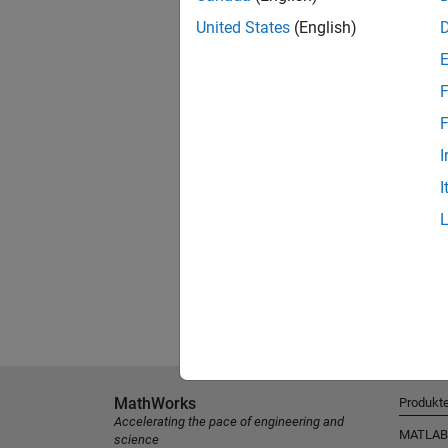
United States
(English)
F
F
I
I
MathWorks
Produkt
Accelerating the pace of engineering and
MATLAB
science