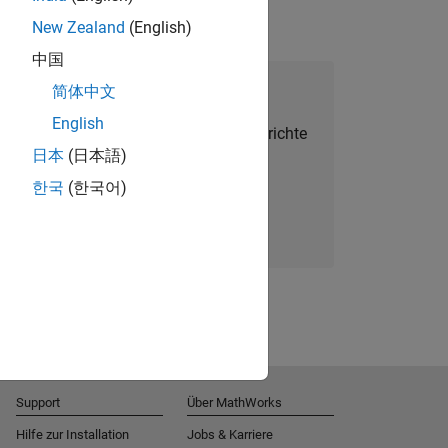
New Zealand
(English)
中国
alent Network beitreten
简体中文
English
Sie personalisierte Stellenangebote, Berichte
日本
(日本語)
und Unternehmensneuigkeiten.
한국
(한국어)
Melden Sie sich noch heute an
Support
Über MathWorks
Hilfe zur Installation
Jobs & Karriere