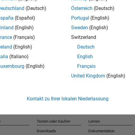
Deutschland
(Deutsch)
Österreich
(Deutsch)
España
(Español)
Portugal
(English)
T
inland
(English)
Sweden
(English)
rance
(Français)
Switzerland
Erhalten 
reland
(English)
Deutsch
talia
(Italiano)
English
Luxembourg
(English)
Français
United Kingdom
(English)
Kontakt zu Ihrer lokalen Niederlassung
e
Testen oder Kaufen
Lernen
Downloads
Dokumentation