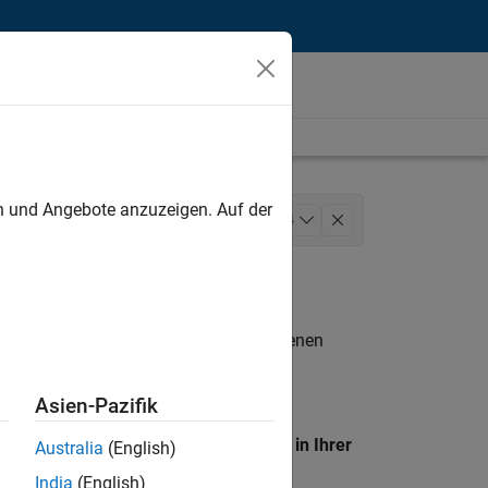
unt
en und Angebote anzuzeigen. Auf der
ess Applications and Tools
+
4
Web Applications and Services
n entsprechen.
eigen
. Wenn Sie noch immer keine offenen
 Mitglied unseres
Talent-Netzwerks
, um
Asien-Pazifik
en Standort, um alle Stellenangebote in Ihrer
Australia
(English)
India
(English)