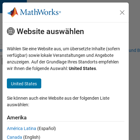
Weiter zum Inhalt
Karriere
bei
Website auswählen
MathWorks
Wählen Sie eine Website aus, um übersetzte Inhalte (sofern
riere – Übersicht
Stellensuche
Niederlassungen
Studierende und B
verfügbar) sowie lokale Veranstaltungen und Angebote
Umschaltung für Off-Canvas-Navigation
anzuzeigen. Auf der Grundlage Ihres Standorts empfehlen
Hauptinhalt
wir Ihnen die folgende Auswahl:
United States
.
FILTER:
Praktika
United States
+
7
Advanced Support
Business Applications and Tools
Sie können auch eine Website aus der folgenden Liste
auswählen:
Information Technology
Infrastructure and Architecture
Amerika
Derzeit
gibt
Quality Engineering
América Latina
(Español)
es
Release Engineering
keine
Canada
(English)