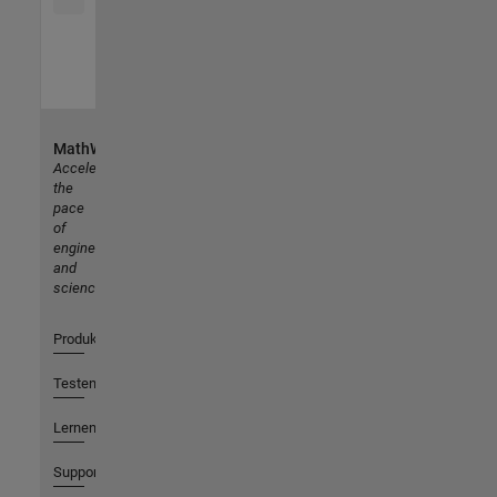
MathWorks
Accelerating
the
pace
of
engineering
and
science
Produkte
Testen oder Kaufen
Lernen
Support