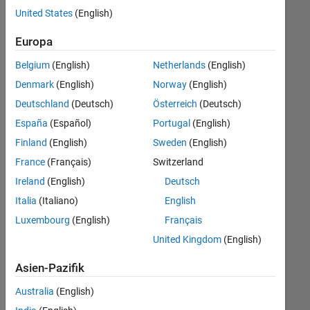
offenen
Software Process Engineering
United States
(English)
Stellen,
die
Europa
Ihren
Suchkriterien
Belgium
(English)
Netherlands
(English)
entsprechen.
Denmark
(English)
Norway
(English)
Sie
Deutschland
(Deutsch)
Österreich
(Deutsch)
können
die
España
(Español)
Portugal
(English)
Suchkriterien
Finland
(English)
Sweden
(English)
weiter
France
(Français)
Switzerland
fassen
oder
Ireland
(English)
Deutsch
alle
Italia
(Italiano)
English
Stellenangebote
Luxembourg
(English)
Français
anzeigen
.
Wenn
United Kingdom
(English)
Sie
Asien-Pazifik
noch
immer
Australia
(English)
keine