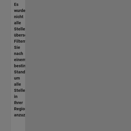
Es
wurden
nicht
alle
Stellen
übersetzt.
Filtern
Sie
nach
einem
bestimmten
Standort,
um
alle
Stellenangebote
in
Ihrer
Region
anzuzeigen.