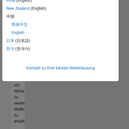
offenen
India
(English)
Stellen
New Zealand
(English)
finden
中国
können,
die
简体中文
Ihren
English
Qualifikationen
日本
(日本語)
entsprechen,
werden
한국
(한국어)
Sie
Mitglied
unseres
Kontakt zu Ihrer lokalen Niederlassung
Talent-
Netzwerks
,
um
Aktualisierungen
zu
neuen
Stellenangeboten
zu
erhalten.