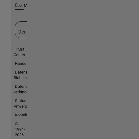
Über MathWorks
Website auswählen
Deutschland
Trust
Center
Handelsmarken
Datenschutz-
Richtlinien
Datendiebstahl
verhindern
Status von
Anwendungen
Kontakt
©
1994-
2026