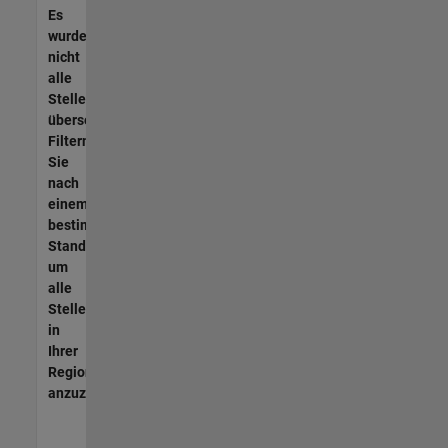
Es
wurden
nicht
alle
Stellen
übersetzt.
Filtern
Sie
nach
einem
bestimmten
Standort,
um
alle
Stellenangebote
in
Ihrer
Region
anzuzeigen.