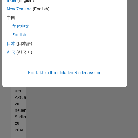
offenen
India
(English)
Stellen
New Zealand
(English)
finden
中国
können,
die
简体中文
Ihren
English
Qualifikationen
日本
(日本語)
entsprechen,
werden
한국
(한국어)
Sie
Mitglied
unseres
Kontakt zu Ihrer lokalen Niederlassung
Talent-
Netzwerks
,
um
Aktualisierungen
zu
neuen
Stellenangeboten
zu
erhalten.