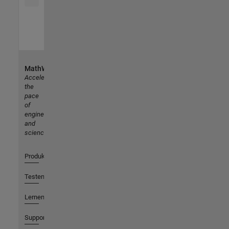
MathWorks
Accelerating
the
pace
of
engineering
and
science
Produkte
Testen oder Kaufen
Lernen
Support