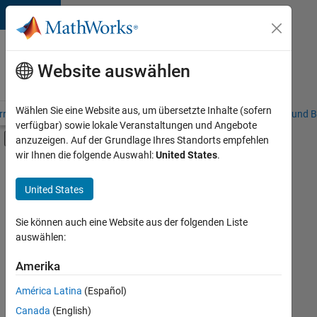
Weiter zum Inhalt
Karriere
bei
Website auswählen
MathWorks
Wählen Sie eine Website aus, um übersetzte Inhalte (sofern
riere – Übersicht
Stellensuche
Niederlassungen
Studierende und B
verfügbar) sowie lokale Veranstaltungen und Angebote
Umschaltung für Off-Canvas-Navigation
anzuzeigen. Auf der Grundlage Ihres Standorts empfehlen
Hauptinhalt
wir Ihnen die folgende Auswahl:
United States
.
FILTER:
Praktika
United States
+
8
Programm für Berufseinsteiger (EDG)
Advanced Support
Sie können auch eine Website aus der folgenden Liste
auswählen:
Business Applications and Tools
Information Technology
Amerika
Derzeit
gibt
Quality Engineering
América Latina
(Español)
es
Software Process Engineering
keine
Canada
(English)