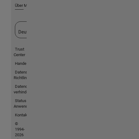
Über MathWorks
Website auswählen
Deutschland
Trust
Center
Handelsmarken
Datenschutz-
Richtlinien
Datendiebstahl
verhindern
Status von
Anwendungen
Kontakt
©
1994-
2026