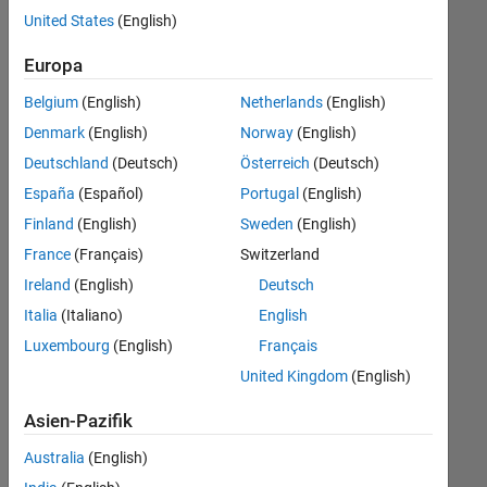
offenen
User Experience
United States
(English)
Stellen,
die
Web Applications and Services
Europa
Ihren
Suchkriterien
Belgium
(English)
Netherlands
(English)
entsprechen.
Denmark
(English)
Norway
(English)
Sie
Deutschland
(Deutsch)
Österreich
(Deutsch)
können
die
España
(Español)
Portugal
(English)
Suchkriterien
Finland
(English)
Sweden
(English)
weiter
France
(Français)
Switzerland
fassen
oder
Ireland
(English)
Deutsch
alle
Italia
(Italiano)
English
Stellenangebote
Luxembourg
(English)
Français
anzeigen
.
Wenn
United Kingdom
(English)
Sie
Asien-Pazifik
noch
immer
Australia
(English)
keine