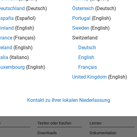
Deutschland
(Deutsch)
Österreich
(Deutsch)
España
(Español)
Portugal
(English)
T
inland
(English)
Sweden
(English)
rance
(Français)
Switzerland
Erhalten 
reland
(English)
Deutsch
talia
(Italiano)
English
Luxembourg
(English)
Français
United Kingdom
(English)
Kontakt zu Ihrer lokalen Niederlassung
e
Testen oder Kaufen
Lernen
Downloads
Dokumentation