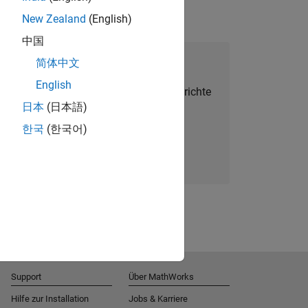
New Zealand
(English)
中国
alent Network beitreten
简体中文
English
Sie personalisierte Stellenangebote, Berichte
日本
(日本語)
und Unternehmensneuigkeiten.
한국
(한국어)
Melden Sie sich noch heute an
Support
Über MathWorks
Hilfe zur Installation
Jobs & Karriere