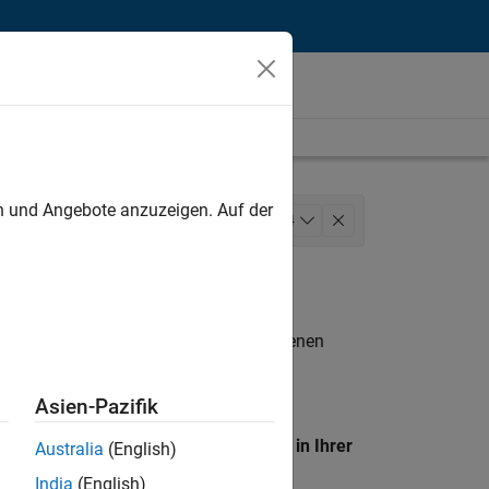
unt
en und Angebote anzuzeigen. Auf der
ess Applications and Tools
+
4
e
Web Applications and Services
n entsprechen.
eigen
. Wenn Sie noch immer keine offenen
 Mitglied unseres
Talent-Netzwerks
, um
Asien-Pazifik
en Standort, um alle Stellenangebote in Ihrer
Australia
(English)
India
(English)