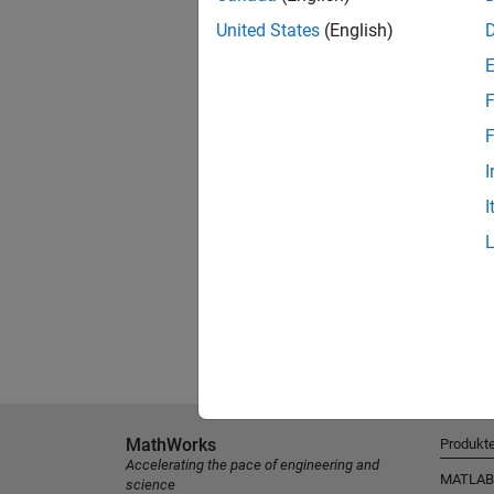
United States
(English)
F
F
I
I
MathWorks
Produkt
Accelerating the pace of engineering and
MATLAB
science