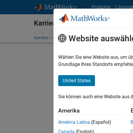
Weiter zum Inhalt
Produkte
Lösung
Karriere bei MathWorks
Website auswähl
Karriere – Übersicht
Stellensuche
Niederlassunge
Wählen Sie eine Website aus, um üb
FILTER:
Grundlage Ihres Standorts empfehle
United States
Derzeit
Sie könn
Sie können auch eine Website aus d
Stellen f
Aktualis
Amerika
Es wurde
América Latina
(Español)
Region a
Canada
(English)