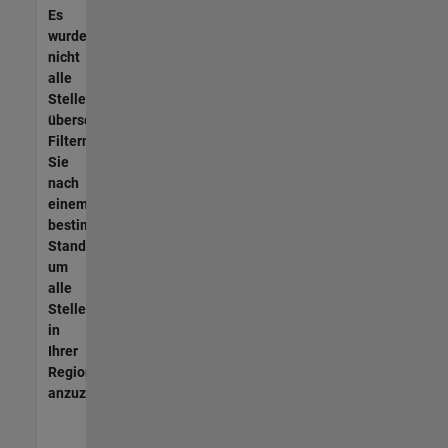
Es
wurden
nicht
alle
Stellen
übersetzt.
Filtern
Sie
nach
einem
bestimmten
Standort,
um
alle
Stellenangebote
in
Ihrer
Region
anzuzeigen.