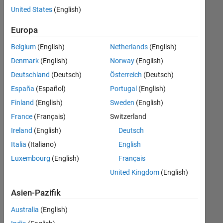
offenen
User Experience
United States
(English)
Stellen,
die
Europa
Ihren
Suchkriterien
Belgium
(English)
Netherlands
(English)
entsprechen.
Denmark
(English)
Norway
(English)
Sie
Deutschland
(Deutsch)
Österreich
(Deutsch)
können
die
España
(Español)
Portugal
(English)
Suchkriterien
Finland
(English)
Sweden
(English)
weiter
France
(Français)
Switzerland
fassen
oder
Ireland
(English)
Deutsch
alle
Italia
(Italiano)
English
Stellenangebote
Luxembourg
(English)
Français
anzeigen
.
Wenn
United Kingdom
(English)
Sie
Asien-Pazifik
noch
immer
Australia
(English)
keine