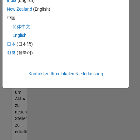
offenen
India
(English)
Stellen
New Zealand
(English)
finden
中国
können,
die
简体中文
Ihren
English
Qualifikationen
日本
(日本語)
entsprechen,
werden
한국
(한국어)
Sie
Mitglied
unseres
Kontakt zu Ihrer lokalen Niederlassung
Talent-
Netzwerks
,
um
Aktualisierungen
zu
neuen
Stellenangeboten
zu
erhalten.