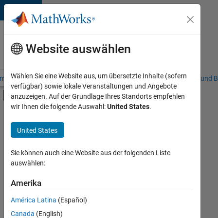
Weiter zum Inhalt
Karriere
bei
Website auswählen
MathWorks
Wählen Sie eine Website aus, um übersetzte Inhalte (sofern
riere – Übersicht
Stellensuche
Niederlassungen
Studierende und B
verfügbar) sowie lokale Veranstaltungen und Angebote
Umschaltung für Off-Canvas-Navigation
anzuzeigen. Auf der Grundlage Ihres Standorts empfehlen
Hauptinhalt
wir Ihnen die folgende Auswahl:
United States
.
FILTER:
Praktika
United States
+
7
Programm für Berufseinsteiger (EDG)
Advanced Support
Sie können auch eine Website aus der folgenden Liste
auswählen:
Business Applications and Tools
Information Technology
Amerika
Derzeit
gibt
Software Process Engineering
América Latina
(Español)
es
Technical Writing
keine
Canada
(English)