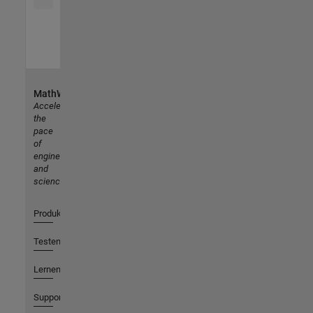
MathWorks
Accelerating
the
pace
of
engineering
and
science
Produkte
Testen oder Kaufen
Lernen
Support