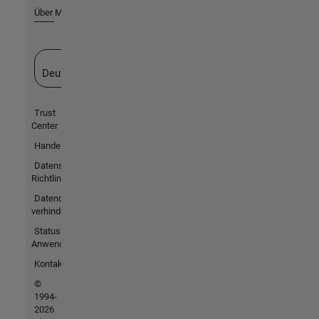
Über MathWorks
Website auswählen
Deutschland
Trust
Center
Handelsmarken
Datenschutz-
Richtlinien
Datendiebstahl
verhindern
Status von
Anwendungen
Kontakt
©
1994-
2026