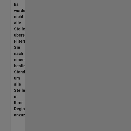
Es
wurden
nicht
alle
Stellen
übersetzt.
Filtern
Sie
nach
einem
bestimmten
Standort,
um
alle
Stellenangebote
in
Ihrer
Region
anzuzeigen.