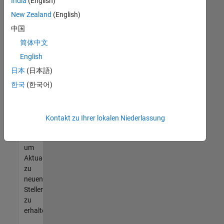
offenen
India
(English)
Stellen
New Zealand
(English)
finden
中国
können,
die
简体中文
Ihren
English
Qualifikationen
日本
(日本語)
entsprechen,
werden
한국
(한국어)
Sie
Mitglied
unseres
Kontakt zu Ihrer lokalen Niederlassung
Talent-
Netzwerks
,
um
Aktualisierungen
zu
neuen
Stellenangeboten
zu
erhalten.