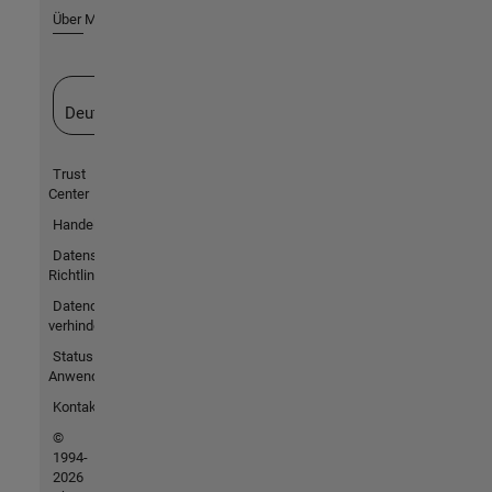
Über MathWorks
Website auswählen
Deutschland
Trust
Center
Handelsmarken
Datenschutz-
Richtlinien
Datendiebstahl
verhindern
Status von
Anwendungen
Kontakt
©
1994-
2026