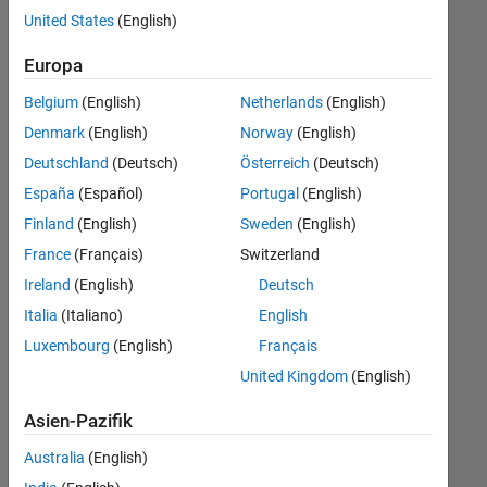
offenen
Web Applications and Services
United States
(English)
Stellen,
die
Europa
Ihren
Suchkriterien
Belgium
(English)
Netherlands
(English)
entsprechen.
Denmark
(English)
Norway
(English)
Sie
Deutschland
(Deutsch)
Österreich
(Deutsch)
können
die
España
(Español)
Portugal
(English)
Suchkriterien
Finland
(English)
Sweden
(English)
weiter
France
(Français)
Switzerland
fassen
oder
Ireland
(English)
Deutsch
alle
Italia
(Italiano)
English
Stellenangebote
Luxembourg
(English)
Français
anzeigen
.
Wenn
United Kingdom
(English)
Sie
Asien-Pazifik
noch
immer
Australia
(English)
keine