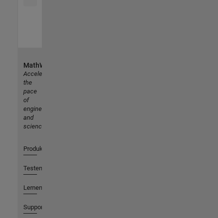
MathWorks
Accelerating
the
pace
of
engineering
and
science
Produkte
Testen oder Kaufen
Lernen
Support