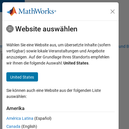
Weiter zum Inhalt
Karriere
bei
Website auswählen
MathWorks
Wählen Sie eine Website aus, um übersetzte Inhalte (sofern
riere – Übersicht
Stellensuche
Niederlassungen
Studierende und B
verfügbar) sowie lokale Veranstaltungen und Angebote
Umschaltung für Off-Canvas-Navigation
anzuzeigen. Auf der Grundlage Ihres Standorts empfehlen
Hauptinhalt
wir Ihnen die folgende Auswahl:
United States
.
FILTER:
Praktika
United States
+
7
Programm für Berufseinsteiger (EDG)
Advanced Support
Sie können auch eine Website aus der folgenden Liste
auswählen:
Globalisierung
Infrastructure and Architecture
Amerika
Derzeit
gibt
Software Process Engineering
América Latina
(Español)
es
Technical Writing
keine
Canada
(English)