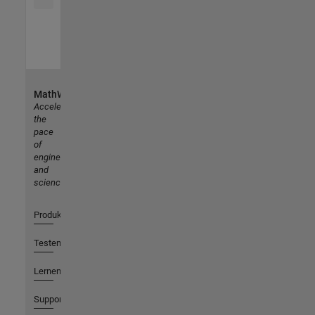
MathWorks
Accelerating
the
pace
of
engineering
and
science
Produkte
Testen oder Kaufen
Lernen
Support