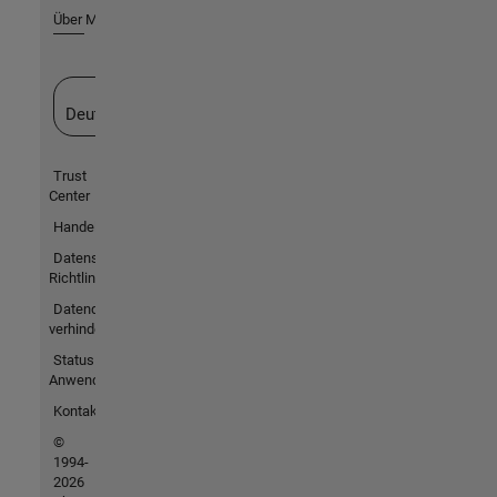
Über MathWorks
Website auswählen
Deutschland
Trust
Center
Handelsmarken
Datenschutz-
Richtlinien
Datendiebstahl
verhindern
Status von
Anwendungen
Kontakt
©
1994-
2026