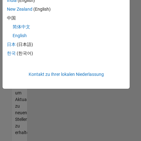
offenen
India
(English)
Stellen
New Zealand
(English)
finden
中国
können,
die
简体中文
Ihren
English
Qualifikationen
日本
(日本語)
entsprechen,
werden
한국
(한국어)
Sie
Mitglied
unseres
Kontakt zu Ihrer lokalen Niederlassung
Talent-
Netzwerks
,
um
Aktualisierungen
zu
neuen
Stellenangeboten
zu
erhalten.