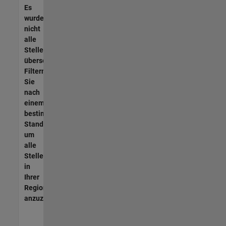
Es
wurden
nicht
alle
Stellen
übersetzt.
Filtern
Sie
nach
einem
bestimmten
Standort,
um
alle
Stellenangebote
in
Ihrer
Region
anzuzeigen.