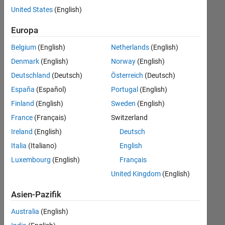
offenen
Web Applications and Services
United States
(English)
Stellen,
die
Europa
Ihren
Suchkriterien
Belgium
(English)
Netherlands
(English)
entsprechen.
Denmark
(English)
Norway
(English)
Sie
Deutschland
(Deutsch)
Österreich
(Deutsch)
können
die
España
(Español)
Portugal
(English)
Suchkriterien
Finland
(English)
Sweden
(English)
weiter
France
(Français)
Switzerland
fassen
oder
Ireland
(English)
Deutsch
alle
Italia
(Italiano)
English
Stellenangebote
Luxembourg
(English)
Français
anzeigen
.
Wenn
United Kingdom
(English)
Sie
Asien-Pazifik
noch
immer
Australia
(English)
keine