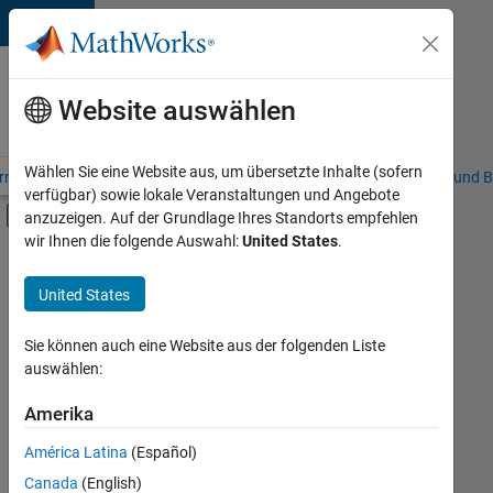
Weiter zum Inhalt
Karriere
bei
Website auswählen
MathWorks
Wählen Sie eine Website aus, um übersetzte Inhalte (sofern
riere – Übersicht
Stellensuche
Niederlassungen
Studierende und B
verfügbar) sowie lokale Veranstaltungen und Angebote
Umschaltung für Off-Canvas-Navigation
anzuzeigen. Auf der Grundlage Ihres Standorts empfehlen
Hauptinhalt
wir Ihnen die folgende Auswahl:
United States
.
FILTER:
Praktika
United States
+
7
Advanced Support
Globalisierung
Sie können auch eine Website aus der folgenden Liste
auswählen:
Information Technology
Infrastructure and Architecture
Amerika
Derzeit
gibt
Quality Engineering
América Latina
(Español)
es
Technical Writing
keine
Canada
(English)