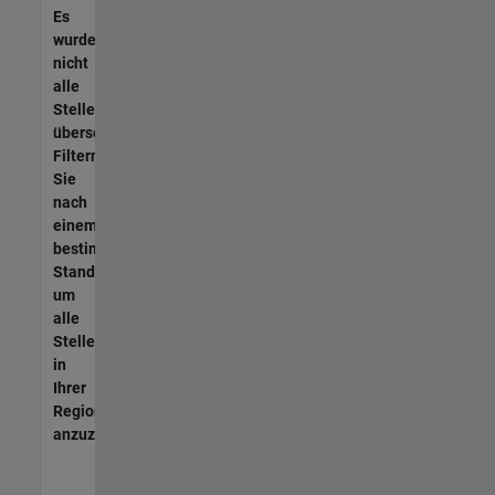
Es
wurden
nicht
alle
Stellen
übersetzt.
Filtern
Sie
nach
einem
bestimmten
Standort,
um
alle
Stellenangebote
in
Ihrer
Region
anzuzeigen.