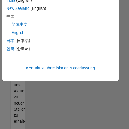
offenen
India
(English)
Stellen
New Zealand
(English)
finden
中国
können,
die
简体中文
Ihren
English
Qualifikationen
日本
(日本語)
entsprechen,
werden
한국
(한국어)
Sie
Mitglied
unseres
Kontakt zu Ihrer lokalen Niederlassung
Talent-
Netzwerks
,
um
Aktualisierungen
zu
neuen
Stellenangeboten
zu
erhalten.