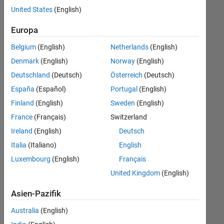
offenen
Software Process Engineering
United States
(English)
Stellen,
die
Europa
Ihren
Suchkriterien
Belgium
(English)
Netherlands
(English)
entsprechen.
Denmark
(English)
Norway
(English)
Sie
Deutschland
(Deutsch)
Österreich
(Deutsch)
können
die
España
(Español)
Portugal
(English)
Suchkriterien
Finland
(English)
Sweden
(English)
weiter
France
(Français)
Switzerland
fassen
oder
Ireland
(English)
Deutsch
alle
Italia
(Italiano)
English
Stellenangebote
Luxembourg
(English)
Français
anzeigen
.
Wenn
United Kingdom
(English)
Sie
Asien-Pazifik
noch
immer
Australia
(English)
keine