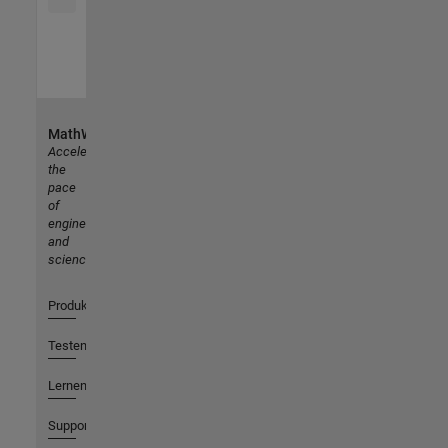
MathWorks
Accelerating
the
pace
of
engineering
and
science
Produkte
Testen oder Kaufen
Lernen
Support