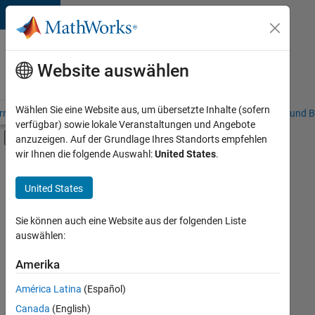
Weiter zum Inhalt
Karriere
bei
Website auswählen
MathWorks
Wählen Sie eine Website aus, um übersetzte Inhalte (sofern
riere – Übersicht
Stellensuche
Niederlassungen
Studierende und B
verfügbar) sowie lokale Veranstaltungen und Angebote
Umschaltung für Off-Canvas-Navigation
anzuzeigen. Auf der Grundlage Ihres Standorts empfehlen
Hauptinhalt
wir Ihnen die folgende Auswahl:
United States
.
FILTER:
Praktika
United States
+
7
Programm für Berufseinsteiger (EDG)
Advanced Support
Sie können auch eine Website aus der folgenden Liste
auswählen:
Globalisierung
Information Technology
Amerika
Derzeit
gibt
Infrastructure and Architecture
América Latina
(Español)
es
Quality Engineering
keine
Canada
(English)