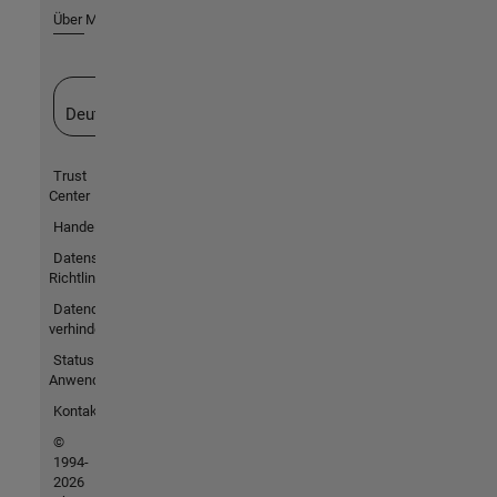
Über MathWorks
Website auswählen
Deutschland
Trust
Center
Handelsmarken
Datenschutz-
Richtlinien
Datendiebstahl
verhindern
Status von
Anwendungen
Kontakt
©
1994-
2026