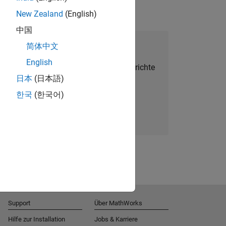
New Zealand
(English)
中国
alent Network beitreten
简体中文
English
Sie personalisierte Stellenangebote, Berichte
日本
(日本語)
und Unternehmensneuigkeiten.
한국
(한국어)
Melden Sie sich noch heute an
Support
Über MathWorks
Hilfe zur Installation
Jobs & Karriere