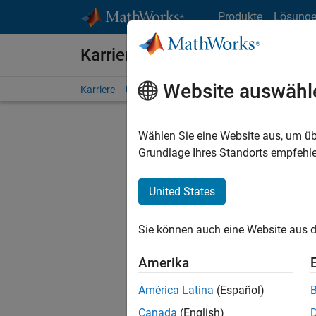
Weiter zum Inhalt
Produkte
Lösung
Karriere bei MathWorks
Website auswähl
Karriere – Übersicht
Stellensuche
Niederlassunge
Wählen Sie eine Website aus, um üb
FILTER:
Grundlage Ihres Standorts empfehle
United States
Derzeit
Sie könn
Sie können auch eine Website aus d
Stellen f
Aktualis
Amerika
Es wurde
América Latina
(Español)
Region a
Canada
(English)