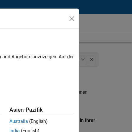
unt
en und Angebote anzuzeigen. Auf der
ineering
Release Engineering
+
3
n entsprechen.
eigen
. Wenn Sie noch immer keine offenen
 Mitglied unseres
Talent-Netzwerks
, um
Asien-Pazifik
en Standort, um alle Stellenangebote in Ihrer
Australia
(English)
India
(English)