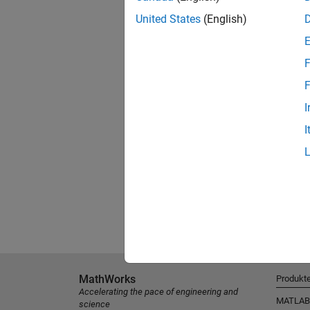
United States
(English)
F
F
I
I
MathWorks
Produkt
Accelerating the pace of engineering and
MATLAB
science