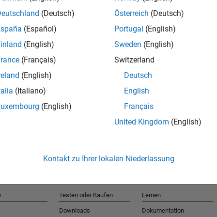
Deutschland
(Deutsch)
Österreich
(Deutsch)
España
(Español)
Portugal
(English)
T
inland
(English)
Sweden
(English)
rance
(Français)
Switzerland
Erhalten 
reland
(English)
Deutsch
talia
(Italiano)
English
Luxembourg
(English)
Français
United Kingdom
(English)
Kontakt zu Ihrer lokalen Niederlassung
e
Testen oder Kaufen
Lernen
Downloads
Dokumentation