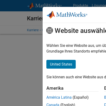
Weiter zum Inhalt
Produkte
Lösung
Karriere bei MathWorks
Website auswähl
Karriere – Übersicht
Stellensuche
Niederlassunge
Wählen Sie eine Website aus, um üb
FILTER:
Grundlage Ihres Standorts empfehle
United States
Derzeit
Sie könn
Sie können auch eine Website aus d
Stellen f
Aktualis
Amerika
Es wurde
América Latina
(Español)
Region a
Canada
(English)