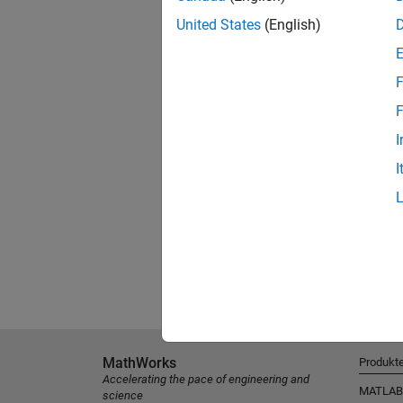
United States
(English)
F
F
I
I
MathWorks
Produkt
Accelerating the pace of engineering and
MATLAB
science