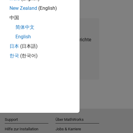
New Zealand
(English)
中国
alent Network beitreten
简体中文
English
Sie personalisierte Stellenangebote, Berichte
日本
(日本語)
und Unternehmensneuigkeiten.
한국
(한국어)
Melden Sie sich noch heute an
Support
Über MathWorks
Hilfe zur Installation
Jobs & Karriere