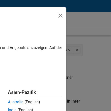
unt
en und Angebote anzuzeigen. Auf der
Engineering
Release Engineering
+
4
Web Applications and Services
n entsprechen.
eigen
. Wenn Sie noch immer keine offenen
 Mitglied unseres
Talent-Netzwerks
, um
Asien-Pazifik
en Standort, um alle Stellenangebote in Ihrer
Australia
(English)
India
(English)