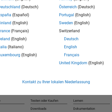
Deutschland
(Deutsch)
Österreich
(Deutsch)
España
(Español)
Portugal
(English)
T
inland
(English)
Sweden
(English)
rance
(Français)
Switzerland
Erhalten 
reland
(English)
Deutsch
talia
(Italiano)
English
Luxembourg
(English)
Français
United Kingdom
(English)
Kontakt zu Ihrer lokalen Niederlassung
e
Testen oder Kaufen
Lernen
Downloads
Dokumentation