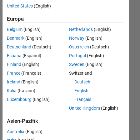
offenen
Web Applications and Services
United States
(English)
Stellen,
die
Europa
Ihren
Suchkriterien
Belgium
(English)
Netherlands
(English)
entsprechen.
Denmark
(English)
Norway
(English)
Sie
Deutschland
(Deutsch)
Österreich
(Deutsch)
können
die
España
(Español)
Portugal
(English)
Suchkriterien
Finland
(English)
Sweden
(English)
weiter
France
(Français)
Switzerland
fassen
oder
Ireland
(English)
Deutsch
alle
Italia
(Italiano)
English
Stellenangebote
Luxembourg
(English)
Français
anzeigen
.
Wenn
United Kingdom
(English)
Sie
Asien-Pazifik
noch
immer
Australia
(English)
keine