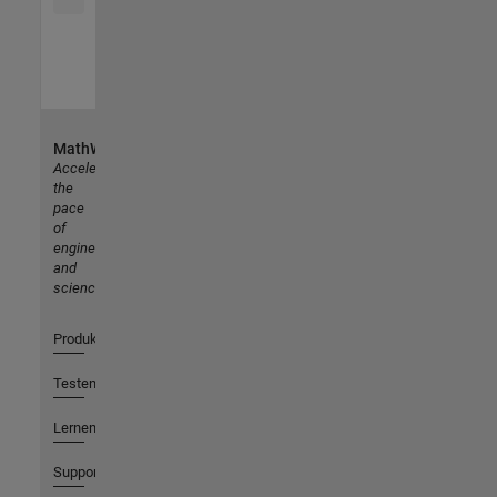
MathWorks
Accelerating
the
pace
of
engineering
and
science
Produkte
Testen oder Kaufen
Lernen
Support