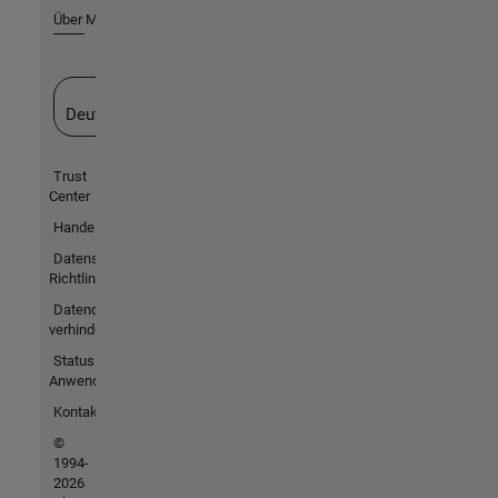
Über MathWorks
Website auswählen
Deutschland
Trust
Center
Handelsmarken
Datenschutz-
Richtlinien
Datendiebstahl
verhindern
Status von
Anwendungen
Kontakt
©
1994-
2026