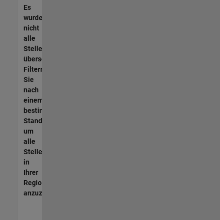
Es
wurden
nicht
alle
Stellen
übersetzt.
Filtern
Sie
nach
einem
bestimmten
Standort,
um
alle
Stellenangebote
in
Ihrer
Region
anzuzeigen.