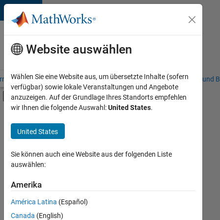
Weiter zum Inhalt
Karriere
bei
Website auswählen
MathWorks
Wählen Sie eine Website aus, um übersetzte Inhalte (sofern
riere – Übersicht
Stellensuche
Niederlassungen
Studierende und B
verfügbar) sowie lokale Veranstaltungen und Angebote
Umschaltung für Off-Canvas-Navigation
anzuzeigen. Auf der Grundlage Ihres Standorts empfehlen
Hauptinhalt
wir Ihnen die folgende Auswahl:
United States
.
FILTER:
Praktika
United States
+
7
Programm für Berufseinsteiger (EDG)
Business Applications and Tools
Sie können auch eine Website aus der folgenden Liste
auswählen:
Infrastructure and Architecture
Release Engineering
Amerika
Derzeit
gibt
Software Process Engineering
América Latina
(Español)
es
User Experience
keine
Canada
(English)