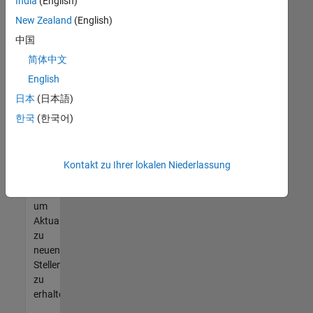
offenen
India
(English)
Stellen
New Zealand
(English)
finden
中国
können,
die
简体中文
Ihren
English
Qualifikationen
日本
(日本語)
entsprechen,
werden
한국
(한국어)
Sie
Mitglied
unseres
Kontakt zu Ihrer lokalen Niederlassung
Talent-
Netzwerks
,
um
Aktualisierungen
zu
neuen
Stellenangeboten
zu
erhalten.