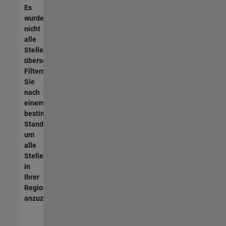
Es
wurden
nicht
alle
Stellen
übersetzt.
Filtern
Sie
nach
einem
bestimmten
Standort,
um
alle
Stellenangebote
in
Ihrer
Region
anzuzeigen.