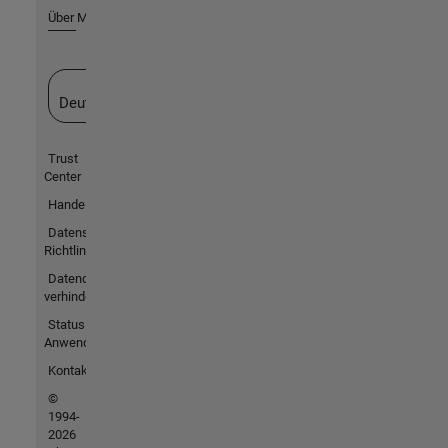
Über MathWorks
Website auswählen
Deutschland
Trust
Center
Handelsmarken
Datenschutz-
Richtlinien
Datendiebstahl
verhindern
Status von
Anwendungen
Kontakt
©
1994-
2026