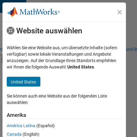
Weiter zum Inhalt
Karriere
bei
Website auswählen
MathWorks
Wählen Sie eine Website aus, um übersetzte Inhalte (sofern
riere – Übersicht
Stellensuche
Niederlassungen
Studierende und B
verfügbar) sowie lokale Veranstaltungen und Angebote
Umschaltung für Off-Canvas-Navigation
anzuzeigen. Auf der Grundlage Ihres Standorts empfehlen
Hauptinhalt
wir Ihnen die folgende Auswahl:
United States
.
FILTER:
Praktika
United States
+
8
Programm für Berufseinsteiger (EDG)
Business Applications and Tools
Sie können auch eine Website aus der folgenden Liste
auswählen:
Quality Engineering
Release Engineering
Amerika
Derzeit
gibt
Software Process Engineering
América Latina
(Español)
es
Technical Writing
keine
Canada
(English)