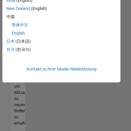
offenen
India
(English)
Stellen
New Zealand
(English)
finden
中国
können,
die
简体中文
Ihren
English
Qualifikationen
日本
(日本語)
entsprechen,
werden
한국
(한국어)
Sie
Mitglied
unseres
Kontakt zu Ihrer lokalen Niederlassung
Talent-
Netzwerks
,
um
Aktualisierungen
zu
neuen
Stellenangeboten
zu
erhalten.