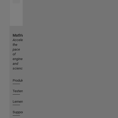
MathWorks
Accelerating
the
pace
of
engineering
and
science
Produkte
Testen oder Kaufen
Lernen
Support