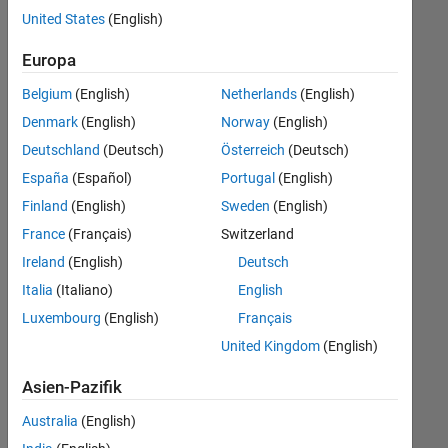
offenen
User Experience
United States
(English)
Stellen,
die
Web Applications and Services
Europa
Ihren
Suchkriterien
Belgium
(English)
Netherlands
(English)
entsprechen.
Denmark
(English)
Norway
(English)
Sie
Deutschland
(Deutsch)
Österreich
(Deutsch)
können
die
España
(Español)
Portugal
(English)
Suchkriterien
Finland
(English)
Sweden
(English)
weiter
France
(Français)
Switzerland
fassen
oder
Ireland
(English)
Deutsch
alle
Italia
(Italiano)
English
Stellenangebote
Luxembourg
(English)
Français
anzeigen
.
Wenn
United Kingdom
(English)
Sie
Asien-Pazifik
noch
immer
Australia
(English)
keine