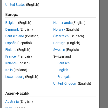
offenen
User Experience
United States
(English)
Stellen,
die
Europa
Ihren
Suchkriterien
Belgium
(English)
Netherlands
(English)
entsprechen.
Denmark
(English)
Norway
(English)
Sie
Deutschland
(Deutsch)
Österreich
(Deutsch)
können
die
España
(Español)
Portugal
(English)
Suchkriterien
Finland
(English)
Sweden
(English)
weiter
France
(Français)
Switzerland
fassen
oder
Ireland
(English)
Deutsch
alle
Italia
(Italiano)
English
Stellenangebote
Luxembourg
(English)
Français
anzeigen
.
Wenn
United Kingdom
(English)
Sie
Asien-Pazifik
noch
immer
Australia
(English)
keine