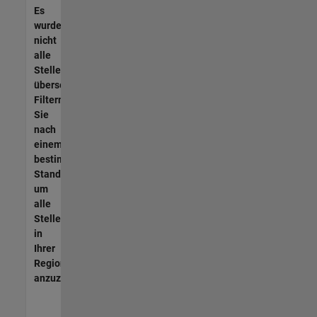
Es
wurden
nicht
alle
Stellen
übersetzt.
Filtern
Sie
nach
einem
bestimmten
Standort,
um
alle
Stellenangebote
in
Ihrer
Region
anzuzeigen.