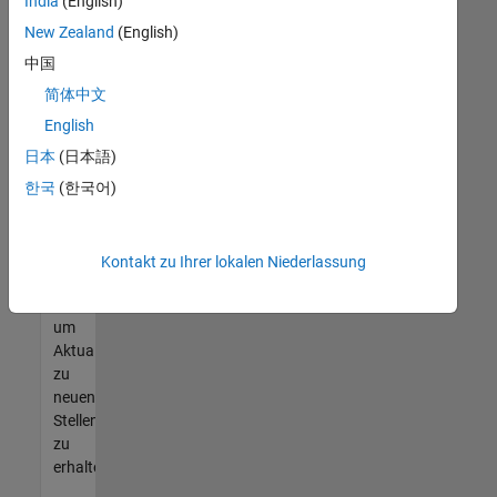
offenen
India
(English)
Stellen
New Zealand
(English)
finden
中国
können,
die
简体中文
Ihren
English
Qualifikationen
日本
(日本語)
entsprechen,
werden
한국
(한국어)
Sie
Mitglied
unseres
Kontakt zu Ihrer lokalen Niederlassung
Talent-
Netzwerks
,
um
Aktualisierungen
zu
neuen
Stellenangeboten
zu
erhalten.