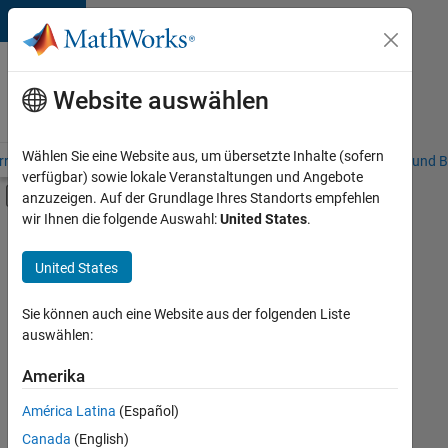
Weiter zum Inhalt
Karriere
bei
Website auswählen
MathWorks
Wählen Sie eine Website aus, um übersetzte Inhalte (sofern
riere – Übersicht
Stellensuche
Niederlassungen
Studierende und B
verfügbar) sowie lokale Veranstaltungen und Angebote
Umschaltung für Off-Canvas-Navigation
anzuzeigen. Auf der Grundlage Ihres Standorts empfehlen
Hauptinhalt
wir Ihnen die folgende Auswahl:
United States
.
FILTER:
Praktika
United States
+
7
Programm für Berufseinsteiger (EDG)
Business Applications and Tools
Sie können auch eine Website aus der folgenden Liste
auswählen:
Information Technology
Quality Engineering
Amerika
Derzeit
gibt
Software Process Engineering
América Latina
(Español)
es
Technical Writing
keine
Canada
(English)