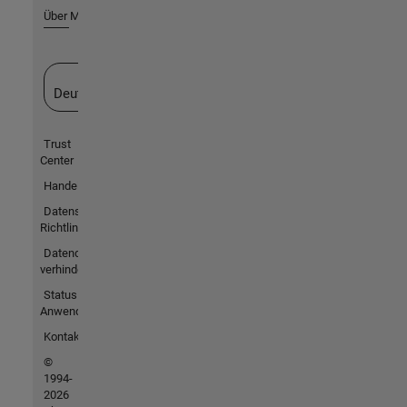
Über MathWorks
Website auswählen
Deutschland
Trust
Center
Handelsmarken
Datenschutz-
Richtlinien
Datendiebstahl
verhindern
Status von
Anwendungen
Kontakt
©
1994-
2026