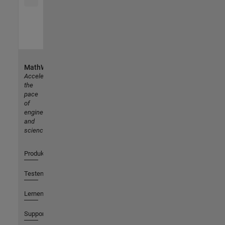
MathWorks
Accelerating
the
pace
of
engineering
and
science
Produkte
Testen oder Kaufen
Lernen
Support