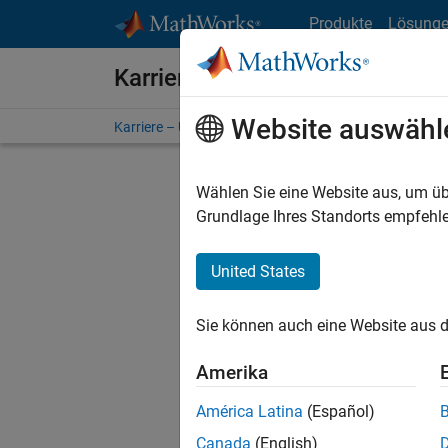
Weiter zum Inhalt
Produkte
Lösung
Karriere bei MathWorks
Website auswähl
Karriere – Übersicht
Stellensuche
Niederlassunge
Wählen Sie eine Website aus, um üb
FILTER:
Grundlage Ihres Standorts empfehle
United States
Derzeit
Sie könn
Sie können auch eine Website aus d
Stellen f
Aktualis
Amerika
Es wurde
América Latina
(Español)
Region a
Canada
(English)