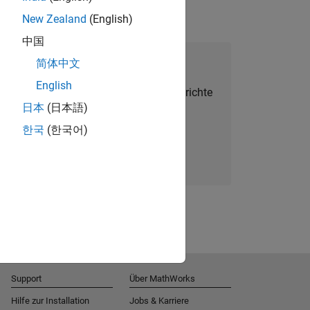
New Zealand
(English)
中国
alent Network beitreten
简体中文
English
Sie personalisierte Stellenangebote, Berichte
日本
(日本語)
und Unternehmensneuigkeiten.
한국
(한국어)
Melden Sie sich noch heute an
Support
Über MathWorks
Hilfe zur Installation
Jobs & Karriere