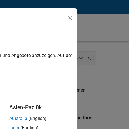
unt
en und Angebote anzuzeigen. Auf der
Engineering
Release Engineering
+
4
Web Applications and Services
n entsprechen.
eigen
. Wenn Sie noch immer keine offenen
 Mitglied unseres
Talent-Netzwerks
, um
Asien-Pazifik
en Standort, um alle Stellenangebote in Ihrer
Australia
(English)
India
(English)