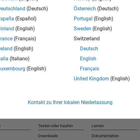
Deutschland
(Deutsch)
Österreich
(Deutsch)
España
(Español)
Portugal
(English)
T
inland
(English)
Sweden
(English)
rance
(Français)
Switzerland
Erhalten 
reland
(English)
Deutsch
talia
(Italiano)
English
Luxembourg
(English)
Français
United Kingdom
(English)
Kontakt zu Ihrer lokalen Niederlassung
e
Testen oder Kaufen
Lernen
Downloads
Dokumentation