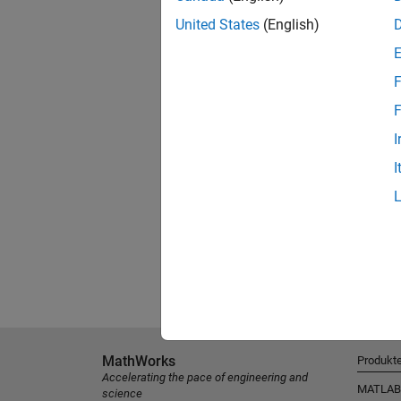
United States
(English)
F
F
I
I
MathWorks
Produkt
Accelerating the pace of engineering and
MATLAB
science