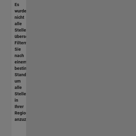
Es
wurden
nicht
alle
Stellen
übersetzt.
Filtern
Sie
nach
einem
bestimmten
Standort,
um
alle
Stellenangebote
in
Ihrer
Region
anzuzeigen.