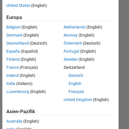
offenen
User Experience
United States
(English)
Stellen,
die
Web Applications and Services
Europa
Ihren
Suchkriterien
Belgium
(English)
Netherlands
(English)
entsprechen.
Denmark
(English)
Norway
(English)
Sie
Deutschland
(Deutsch)
Österreich
(Deutsch)
können
die
España
(Español)
Portugal
(English)
Suchkriterien
Finland
(English)
Sweden
(English)
weiter
France
(Français)
Switzerland
fassen
oder
Ireland
(English)
Deutsch
alle
Italia
(Italiano)
English
Stellenangebote
Luxembourg
(English)
Français
anzeigen
.
Wenn
United Kingdom
(English)
Sie
Asien-Pazifik
noch
immer
Australia
(English)
keine