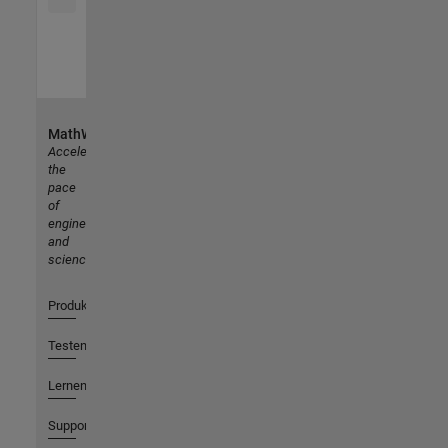
MathWorks
Accelerating
the
pace
of
engineering
and
science
Produkte
Testen oder Kaufen
Lernen
Support