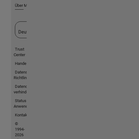
Über MathWorks
Website auswählen
Deutschland
Trust
Center
Handelsmarken
Datenschutz-
Richtlinien
Datendiebstahl
verhindern
Status von
Anwendungen
Kontakt
©
1994-
2026