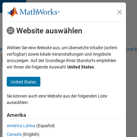
Weiter zum Inhalt
Karriere
bei
Website auswählen
MathWorks
Wählen Sie eine Website aus, um übersetzte Inhalte (sofern
riere – Übersicht
Stellensuche
Niederlassungen
Studierende und B
verfügbar) sowie lokale Veranstaltungen und Angebote
Umschaltung für Off-Canvas-Navigation
anzuzeigen. Auf der Grundlage Ihres Standorts empfehlen
Hauptinhalt
wir Ihnen die folgende Auswahl:
United States
.
FILTER:
Praktika
United States
+
8
Programm für Berufseinsteiger (EDG)
Globalisierung
Sie können auch eine Website aus der folgenden Liste
auswählen:
Information Technology
Infrastructure and Architecture
Amerika
Derzeit
gibt
Quality Engineering
América Latina
(Español)
es
Release Engineering
keine
Canada
(English)