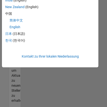
offenen
India
(English)
Stellen
New Zealand
(English)
finden
中国
können,
die
简体中文
Ihren
English
Qualifikationen
日本
(日本語)
entsprechen,
werden
한국
(한국어)
Sie
Mitglied
unseres
Kontakt zu Ihrer lokalen Niederlassung
Talent-
Netzwerks
,
um
Aktualisierungen
zu
neuen
Stellenangeboten
zu
erhalten.