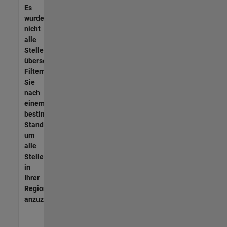
Es
wurden
nicht
alle
Stellen
übersetzt.
Filtern
Sie
nach
einem
bestimmten
Standort,
um
alle
Stellenangebote
in
Ihrer
Region
anzuzeigen.