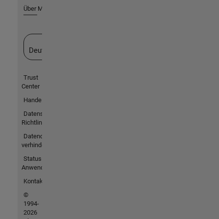
Über MathWorks
Website auswählen
Deutschland
Trust
Center
Handelsmarken
Datenschutz-
Richtlinien
Datendiebstahl
verhindern
Status von
Anwendungen
Kontakt
©
1994-
2026