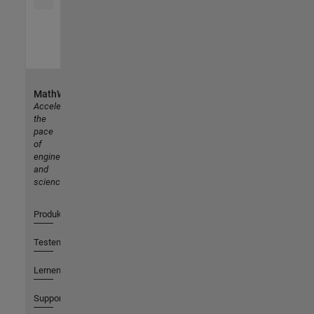
MathWorks
Accelerating
the
pace
of
engineering
and
science
Produkte
Testen oder Kaufen
Lernen
Support