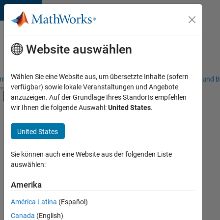
Weiter zum Inhalt
Karriere
bei
Website auswählen
MathWorks
Wählen Sie eine Website aus, um übersetzte Inhalte (sofern
riere – Übersicht
Stellensuche
Niederlassungen
Studierende und B
verfügbar) sowie lokale Veranstaltungen und Angebote
Umschaltung für Off-Canvas-Navigation
anzuzeigen. Auf der Grundlage Ihres Standorts empfehlen
Hauptinhalt
wir Ihnen die folgende Auswahl:
United States
.
FILTER:
Praktika
United States
+
7
Programm für Berufseinsteiger (EDG)
Globalisierung
Sie können auch eine Website aus der folgenden Liste
auswählen:
Information Technology
Infrastructure and Architecture
Amerika
Derzeit
gibt
Quality Engineering
América Latina
(Español)
es
Release Engineering
keine
Canada
(English)