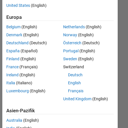
offenen
Web Applications and Services
United States
(English)
Stellen,
die
Europa
Ihren
Suchkriterien
Belgium
(English)
Netherlands
(English)
entsprechen.
Denmark
(English)
Norway
(English)
Sie
Deutschland
(Deutsch)
Österreich
(Deutsch)
können
die
España
(Español)
Portugal
(English)
Suchkriterien
Finland
(English)
Sweden
(English)
weiter
France
(Français)
Switzerland
fassen
oder
Ireland
(English)
Deutsch
alle
Italia
(Italiano)
English
Stellenangebote
Luxembourg
(English)
Français
anzeigen
.
Wenn
United Kingdom
(English)
Sie
Asien-Pazifik
noch
immer
Australia
(English)
keine