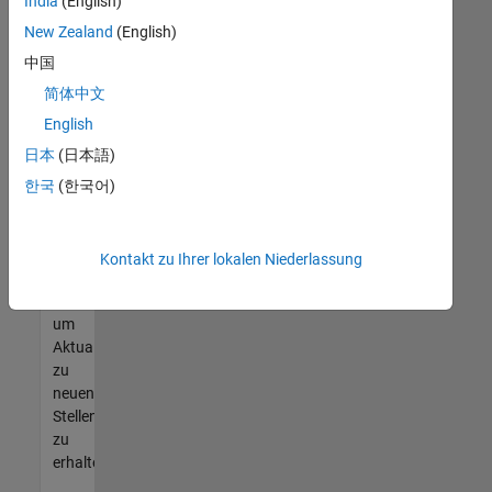
offenen
India
(English)
Stellen
New Zealand
(English)
finden
中国
können,
die
简体中文
Ihren
English
Qualifikationen
日本
(日本語)
entsprechen,
werden
한국
(한국어)
Sie
Mitglied
unseres
Kontakt zu Ihrer lokalen Niederlassung
Talent-
Netzwerks
,
um
Aktualisierungen
zu
neuen
Stellenangeboten
zu
erhalten.