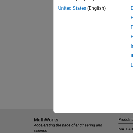
United States
(English)
F
F
I
I
MathWorks
Produkt
Accelerating the pace of engineering and
MATLAB
science