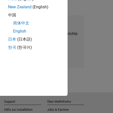
New Zealand
(English)
中国
alent Network beitreten
简体中文
English
Sie personalisierte Stellenangebote, Berichte
日本
(日本語)
und Unternehmensneuigkeiten.
한국
(한국어)
Melden Sie sich noch heute an
Support
Über MathWorks
Hilfe zur Installation
Jobs & Karriere