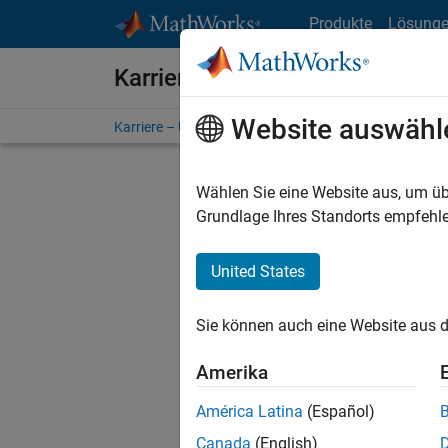
Weiter zum Inhalt
Produkte
Lösung
Karriere bei MathWorks
Website auswähl
Karriere – Übersicht
Stellensuche
Niederlassunge
Wählen Sie eine Website aus, um üb
FILTER:
Grundlage Ihres Standorts empfehle
United States
Derzeit
Sie könn
Sie können auch eine Website aus d
Stellen f
Aktualis
Amerika
Es wurde
América Latina
(Español)
Region a
Canada
(English)