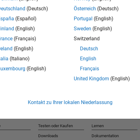
Deutschland
(Deutsch)
Österreich
(Deutsch)
España
(Español)
Portugal
(English)
T
inland
(English)
Sweden
(English)
rance
(Français)
Switzerland
Erhalten 
reland
(English)
Deutsch
talia
(Italiano)
English
Luxembourg
(English)
Français
United Kingdom
(English)
Kontakt zu Ihrer lokalen Niederlassung
e
Testen oder Kaufen
Lernen
Downloads
Dokumentation