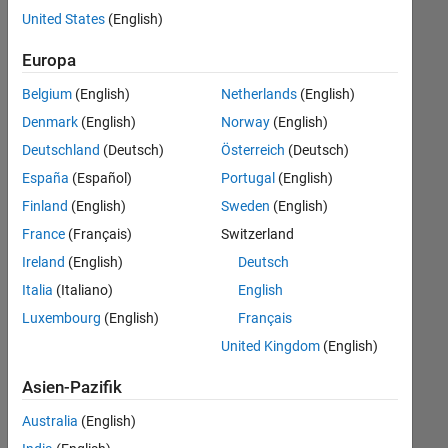
offenen
United States
(English)
Stellen,
die
Europa
Ihren
Suchkriterien
Belgium
(English)
Netherlands
(English)
entsprechen.
Denmark
(English)
Norway
(English)
Sie
Deutschland
(Deutsch)
Österreich
(Deutsch)
können
die
España
(Español)
Portugal
(English)
Suchkriterien
Finland
(English)
Sweden
(English)
weiter
France
(Français)
Switzerland
fassen
oder
Ireland
(English)
Deutsch
alle
Italia
(Italiano)
English
Stellenangebote
Luxembourg
(English)
Français
anzeigen
.
Wenn
United Kingdom
(English)
Sie
Asien-Pazifik
noch
immer
Australia
(English)
keine