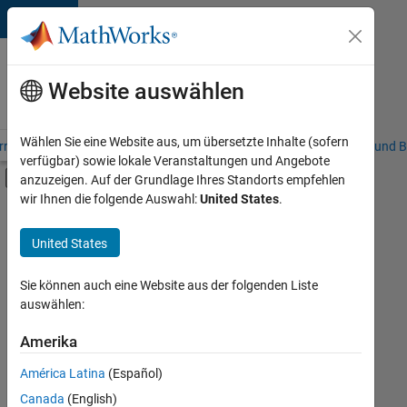
Weiter zum Inhalt
Karriere
bei
Website auswählen
MathWorks
Wählen Sie eine Website aus, um übersetzte Inhalte (sofern
riere – Übersicht
Stellensuche
Niederlassungen
Studierende und B
verfügbar) sowie lokale Veranstaltungen und Angebote
Umschaltung für Off-Canvas-Navigation
anzuzeigen. Auf der Grundlage Ihres Standorts empfehlen
Hauptinhalt
wir Ihnen die folgende Auswahl:
United States
.
FILTER:
Praktika
United States
+
3
Infrastructure and Architecture
Product Development
Sie können auch eine Website aus der folgenden Liste
auswählen:
Technical Writing
Amerika
Derzeit
gibt
América Latina
(Español)
es
keine
Canada
(English)