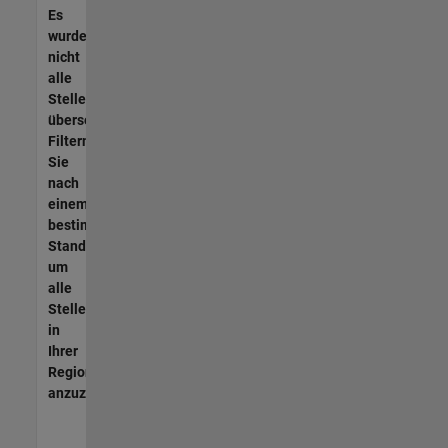
Es
wurden
nicht
alle
Stellen
übersetzt.
Filtern
Sie
nach
einem
bestimmten
Standort,
um
alle
Stellenangebote
in
Ihrer
Region
anzuzeigen.