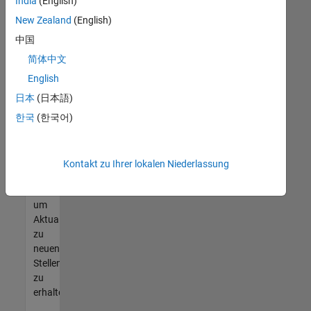
offenen
India
(English)
Stellen
New Zealand
(English)
finden
中国
können,
die
简体中文
Ihren
English
Qualifikationen
日本
(日本語)
entsprechen,
werden
한국
(한국어)
Sie
Mitglied
unseres
Kontakt zu Ihrer lokalen Niederlassung
Talent-
Netzwerks
,
um
Aktualisierungen
zu
neuen
Stellenangeboten
zu
erhalten.