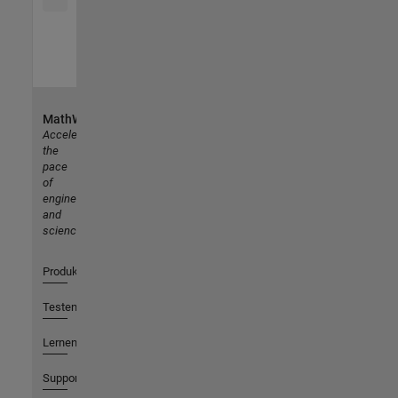
MathWorks
Accelerating
the
pace
of
engineering
and
science
Produkte
Testen oder Kaufen
Lernen
Support