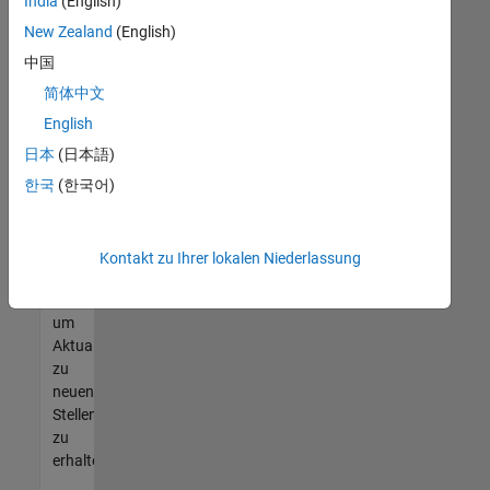
offenen
India
(English)
Stellen
New Zealand
(English)
finden
中国
können,
die
简体中文
Ihren
English
Qualifikationen
日本
(日本語)
entsprechen,
werden
한국
(한국어)
Sie
Mitglied
unseres
Kontakt zu Ihrer lokalen Niederlassung
Talent-
Netzwerks
,
um
Aktualisierungen
zu
neuen
Stellenangeboten
zu
erhalten.