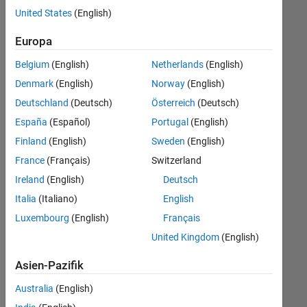
offenen
United States
(English)
Stellen,
die
Europa
Ihren
Suchkriterien
Belgium
(English)
Netherlands
(English)
entsprechen.
Denmark
(English)
Norway
(English)
Sie
Deutschland
(Deutsch)
Österreich
(Deutsch)
können
die
España
(Español)
Portugal
(English)
Suchkriterien
Finland
(English)
Sweden
(English)
weiter
France
(Français)
Switzerland
fassen
oder
Ireland
(English)
Deutsch
alle
Italia
(Italiano)
English
Stellenangebote
Luxembourg
(English)
Français
anzeigen
.
Wenn
United Kingdom
(English)
Sie
Asien-Pazifik
noch
immer
Australia
(English)
keine