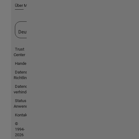
Über MathWorks
Website auswählen
Deutschland
Trust
Center
Handelsmarken
Datenschutz-
Richtlinien
Datendiebstahl
verhindern
Status von
Anwendungen
Kontakt
©
1994-
2026