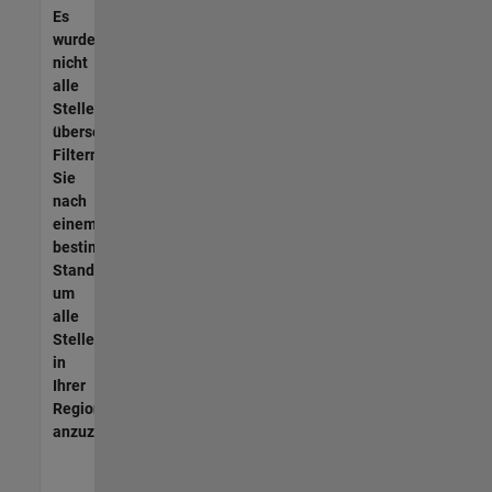
Es
wurden
nicht
alle
Stellen
übersetzt.
Filtern
Sie
nach
einem
bestimmten
Standort,
um
alle
Stellenangebote
in
Ihrer
Region
anzuzeigen.