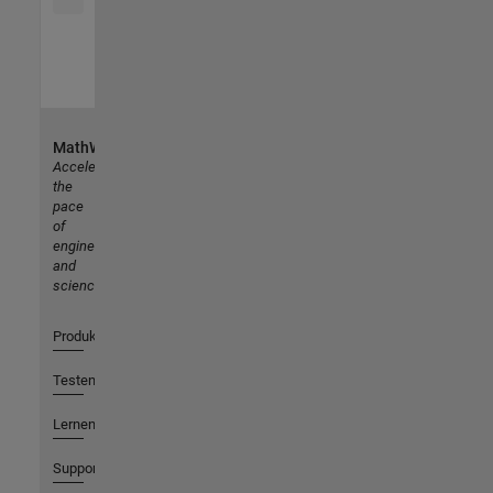
MathWorks
Accelerating
the
pace
of
engineering
and
science
Produkte
Testen oder Kaufen
Lernen
Support