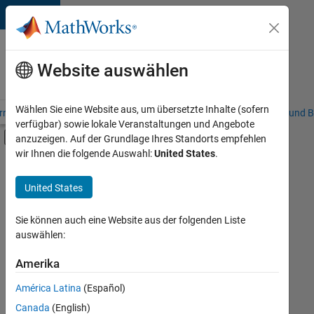
Weiter zum Inhalt
Karriere
bei
Website auswählen
MathWorks
Wählen Sie eine Website aus, um übersetzte Inhalte (sofern
riere – Übersicht
Stellensuche
Niederlassungen
Studierende und B
verfügbar) sowie lokale Veranstaltungen und Angebote
Umschaltung für Off-Canvas-Navigation
anzuzeigen. Auf der Grundlage Ihres Standorts empfehlen
Hauptinhalt
wir Ihnen die folgende Auswahl:
United States
.
FILTER:
Praktika
United States
+
6
Information Technology
Inside Sales
Sie können auch eine Website aus der folgenden Liste
auswählen:
Sales Operations
Finance and Operations
Amerika
Derzeit
gibt
Human Resources
América Latina
(Español)
es
Büro- und Verwaltungsdienste
keine
Canada
(English)