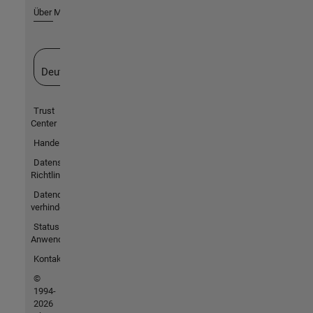
Über MathWorks
Website auswählen
Deutschland
Trust
Center
Handelsmarken
Datenschutz-
Richtlinien
Datendiebstahl
verhindern
Status von
Anwendungen
Kontakt
©
1994-
2026