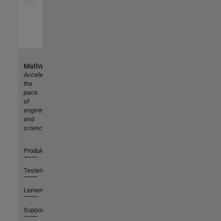
MathWorks
Accelerating
the
pace
of
engineering
and
science
Produkte
Testen oder Kaufen
Lernen
Support