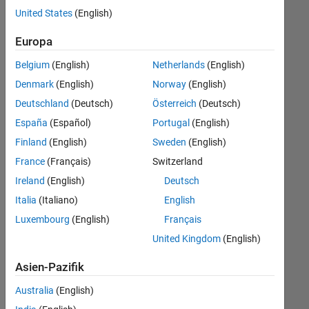
offenen
Büro- und Verwaltungsdienste
United States
(English)
Stellen,
die
Europa
Ihren
Suchkriterien
Belgium
(English)
Netherlands
(English)
entsprechen.
Denmark
(English)
Norway
(English)
Sie
Deutschland
(Deutsch)
Österreich
(Deutsch)
können
die
España
(Español)
Portugal
(English)
Suchkriterien
Finland
(English)
Sweden
(English)
weiter
France
(Français)
Switzerland
fassen
oder
Ireland
(English)
Deutsch
alle
Italia
(Italiano)
English
Stellenangebote
Luxembourg
(English)
Français
anzeigen
.
Wenn
United Kingdom
(English)
Sie
Asien-Pazifik
noch
immer
Australia
(English)
keine