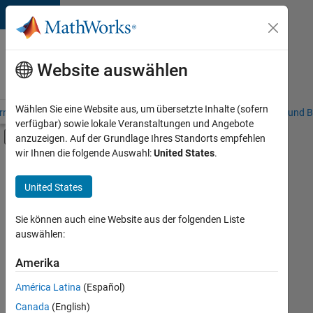
Weiter zum Inhalt
Karriere
bei
Website auswählen
MathWorks
Wählen Sie eine Website aus, um übersetzte Inhalte (sofern
riere – Übersicht
Stellensuche
Niederlassungen
Studierende und B
verfügbar) sowie lokale Veranstaltungen und Angebote
Umschaltung für Off-Canvas-Navigation
anzuzeigen. Auf der Grundlage Ihres Standorts empfehlen
Hauptinhalt
wir Ihnen die folgende Auswahl:
United States
.
FILTER:
Praktika
United States
+
7
Sales Operations
Marketing Communications
Sie können auch eine Website aus der folgenden Liste
auswählen:
Business Model Team
Finance and Operations
Amerika
Derzeit
gibt
Human Resources
América Latina
(Español)
es
Legal
keine
Canada
(English)