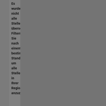
Es
wurden
nicht
alle
Stellen
übersetzt.
Filtern
Sie
nach
einem
bestimmten
Standort,
um
alle
Stellenangebote
in
Ihrer
Region
anzuzeigen.