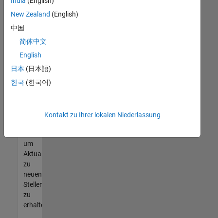
offenen
India
(English)
Stellen
New Zealand
(English)
finden
中国
können,
die
简体中文
Ihren
English
Qualifikationen
日本
(日本語)
entsprechen,
werden
한국
(한국어)
Sie
Mitglied
unseres
Kontakt zu Ihrer lokalen Niederlassung
Talent-
Netzwerks
,
um
Aktualisierungen
zu
neuen
Stellenangeboten
zu
erhalten.