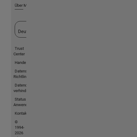
Über MathWorks
Website auswählen
Deutschland
Trust
Center
Handelsmarken
Datenschutz-
Richtlinien
Datendiebstahl
verhindern
Status von
Anwendungen
Kontakt
©
1994-
2026