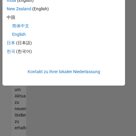
offenen
India
(English)
Stellen
New Zealand
(English)
finden
中国
können,
die
简体中文
Ihren
English
Qualifikationen
日本
(日本語)
entsprechen,
werden
한국
(한국어)
Sie
Mitglied
unseres
Kontakt zu Ihrer lokalen Niederlassung
Talent-
Netzwerks
,
um
Aktualisierungen
zu
neuen
Stellenangeboten
zu
erhalten.