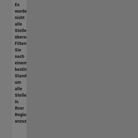
Es
wurden
nicht
alle
Stellen
übersetzt.
Filtern
Sie
nach
einem
bestimmten
Standort,
um
alle
Stellenangebote
in
Ihrer
Region
anzuzeigen.