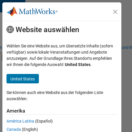
Weiter zum Inhalt
Karriere
bei
Website auswählen
MathWorks
Wählen Sie eine Website aus, um übersetzte Inhalte (sofern
riere – Übersicht
Stellensuche
Niederlassungen
Studierende und B
verfügbar) sowie lokale Veranstaltungen und Angebote
Umschaltung für Off-Canvas-Navigation
anzuzeigen. Auf der Grundlage Ihres Standorts empfehlen
Hauptinhalt
wir Ihnen die folgende Auswahl:
United States
.
FILTER:
Praktika
United States
+
7
Inside Sales
Sales Operations
Sie können auch eine Website aus der folgenden Liste
auswählen:
Marketing Communications
Marketing Services
Amerika
Derzeit
gibt
Business Model Team
América Latina
(Español)
es
Finance and Operations
keine
Canada
(English)