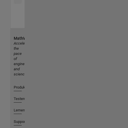
MathWorks
Accelerating
the
pace
of
engineering
and
science
Produkte
Testen oder Kaufen
Lernen
Support