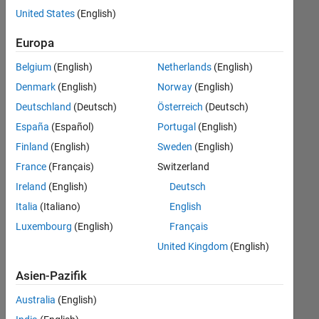
offenen
Human Resources
United States
(English)
Stellen,
die
Europa
Ihren
Suchkriterien
Belgium
(English)
Netherlands
(English)
entsprechen.
Denmark
(English)
Norway
(English)
Sie
Deutschland
(Deutsch)
Österreich
(Deutsch)
können
die
España
(Español)
Portugal
(English)
Suchkriterien
Finland
(English)
Sweden
(English)
weiter
France
(Français)
Switzerland
fassen
oder
Ireland
(English)
Deutsch
alle
Italia
(Italiano)
English
Stellenangebote
Luxembourg
(English)
Français
anzeigen
.
Wenn
United Kingdom
(English)
Sie
Asien-Pazifik
noch
immer
Australia
(English)
keine