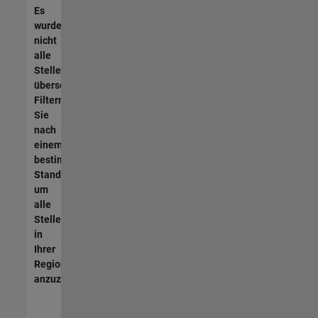
Es
wurden
nicht
alle
Stellen
übersetzt.
Filtern
Sie
nach
einem
bestimmten
Standort,
um
alle
Stellenangebote
in
Ihrer
Region
anzuzeigen.