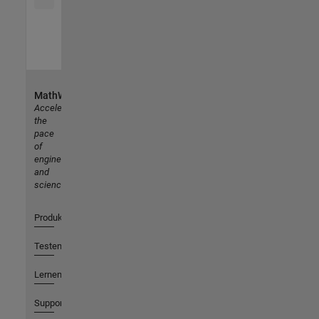
MathWorks
Accelerating
the
pace
of
engineering
and
science
Produkte
Testen oder Kaufen
Lernen
Support