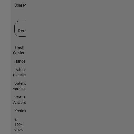
Über MathWorks
Website auswählen
Deutschland
Trust
Center
Handelsmarken
Datenschutz-
Richtlinien
Datendiebstahl
verhindern
Status von
Anwendungen
Kontakt
©
1994-
2026