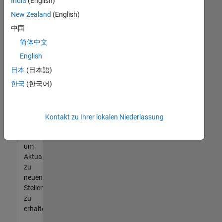
offenen
India
(English)
Stellen
New Zealand
(English)
finden
中国
können,
die
简体中文
Ihren
English
Qualifikationen
日本
(日本語)
entsprechen,
werden
한국
(한국어)
Sie
Mitglied
unseres
Kontakt zu Ihrer lokalen Niederlassung
Talent-
Netzwerks
,
um
Aktualisierungen
zu
neuen
Stellenangeboten
zu
erhalten.