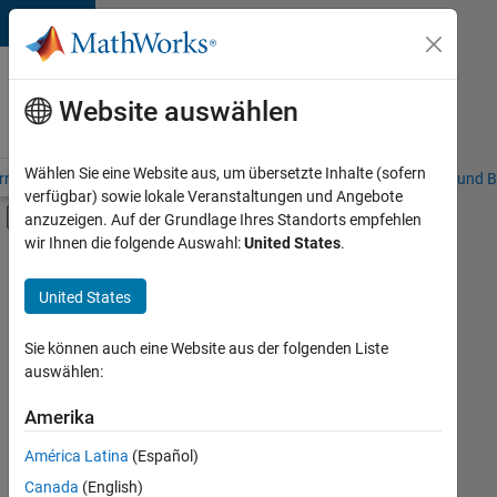
Weiter zum Inhalt
Karriere
bei
Website auswählen
MathWorks
Wählen Sie eine Website aus, um übersetzte Inhalte (sofern
riere – Übersicht
Stellensuche
Niederlassungen
Studierende und B
verfügbar) sowie lokale Veranstaltungen und Angebote
Umschaltung für Off-Canvas-Navigation
anzuzeigen. Auf der Grundlage Ihres Standorts empfehlen
Hauptinhalt
wir Ihnen die folgende Auswahl:
United States
.
FILTER:
Praktika
United States
+
7
Customer Support
Inside Sales
Sie können auch eine Website aus der folgenden Liste
auswählen:
Sales Operations
Marketing Services
Amerika
Derzeit
gibt
Business Model Team
América Latina
(Español)
es
Human Resources
keine
Canada
(English)