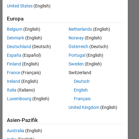
offenen
Büro- und Verwaltungsdienste
United States
(English)
Stellen,
die
Europa
Ihren
Suchkriterien
Belgium
(English)
Netherlands
(English)
entsprechen.
Denmark
(English)
Norway
(English)
Sie
Deutschland
(Deutsch)
Österreich
(Deutsch)
können
die
España
(Español)
Portugal
(English)
Suchkriterien
Finland
(English)
Sweden
(English)
weiter
France
(Français)
Switzerland
fassen
oder
Ireland
(English)
Deutsch
alle
Italia
(Italiano)
English
Stellenangebote
Luxembourg
(English)
Français
anzeigen
.
Wenn
United Kingdom
(English)
Sie
Asien-Pazifik
noch
immer
Australia
(English)
keine