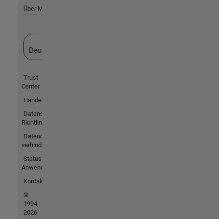
Über MathWorks
Website auswählen
Deutschland
Trust
Center
Handelsmarken
Datenschutz-
Richtlinien
Datendiebstahl
verhindern
Status von
Anwendungen
Kontakt
©
1994-
2026