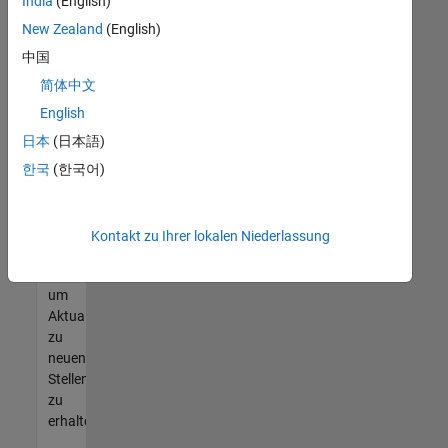
offenen
India
(English)
Stellen
New Zealand
(English)
finden
中国
können,
die
简体中文
Ihren
English
Qualifikationen
日本
(日本語)
entsprechen,
werden
한국
(한국어)
Sie
Mitglied
unseres
Kontakt zu Ihrer lokalen Niederlassung
Talent-
Netzwerks
,
um
Aktualisierungen
zu
neuen
Stellenangeboten
zu
erhalten.