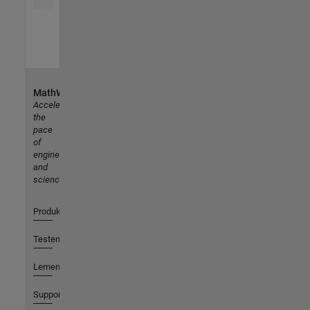
MathWorks
Accelerating
the
pace
of
engineering
and
science
Produkte
Testen oder Kaufen
Lernen
Support