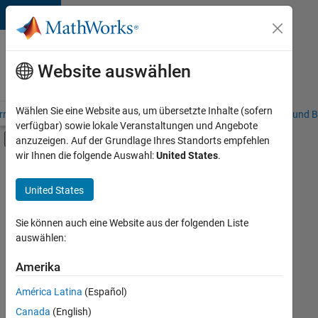
Weiter zum Inhalt
Karriere
bei
Website auswählen
MathWorks
Wählen Sie eine Website aus, um übersetzte Inhalte (sofern
riere – Übersicht
Stellensuche
Niederlassungen
Studierende und B
verfügbar) sowie lokale Veranstaltungen und Angebote
Umschaltung für Off-Canvas-Navigation
anzuzeigen. Auf der Grundlage Ihres Standorts empfehlen
Hauptinhalt
wir Ihnen die folgende Auswahl:
United States
.
FILTER:
Praktika
United States
+
7
Information Technology
Customer Support
Sie können auch eine Website aus der folgenden Liste
auswählen:
Inside Sales
Business Model Team
Amerika
Derzeit
gibt
Human Resources
América Latina
(Español)
es
Legal
keine
Canada
(English)