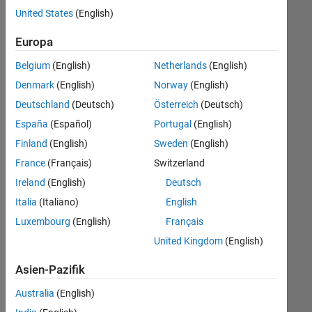
offenen
Büro- und Verwaltungsdienste
United States
(English)
Stellen,
die
Europa
Ihren
Suchkriterien
Belgium
(English)
Netherlands
(English)
entsprechen.
Denmark
(English)
Norway
(English)
Sie
Deutschland
(Deutsch)
Österreich
(Deutsch)
können
die
España
(Español)
Portugal
(English)
Suchkriterien
Finland
(English)
Sweden
(English)
weiter
France
(Français)
Switzerland
fassen
oder
Ireland
(English)
Deutsch
alle
Italia
(Italiano)
English
Stellenangebote
Luxembourg
(English)
Français
anzeigen
.
Wenn
United Kingdom
(English)
Sie
Asien-Pazifik
noch
immer
Australia
(English)
keine