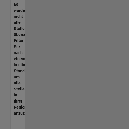
Es
wurden
nicht
alle
Stellen
übersetzt.
Filtern
Sie
nach
einem
bestimmten
Standort,
um
alle
Stellenangebote
in
Ihrer
Region
anzuzeigen.