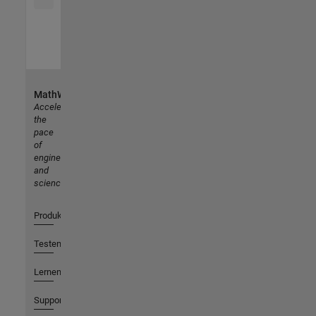
MathWorks
Accelerating
the
pace
of
engineering
and
science
Produkte
Testen oder Kaufen
Lernen
Support