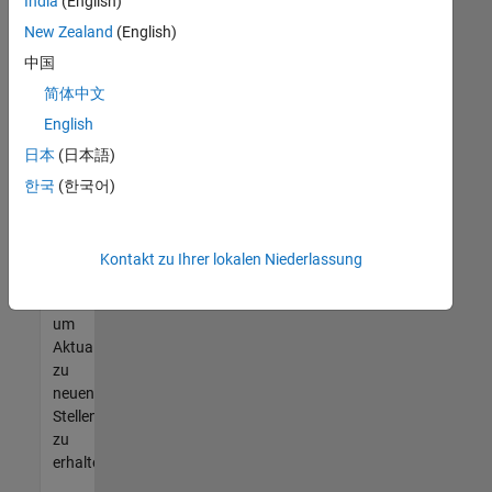
offenen
India
(English)
Stellen
New Zealand
(English)
finden
中国
können,
die
简体中文
Ihren
English
Qualifikationen
日本
(日本語)
entsprechen,
werden
한국
(한국어)
Sie
Mitglied
unseres
Kontakt zu Ihrer lokalen Niederlassung
Talent-
Netzwerks
,
um
Aktualisierungen
zu
neuen
Stellenangeboten
zu
erhalten.