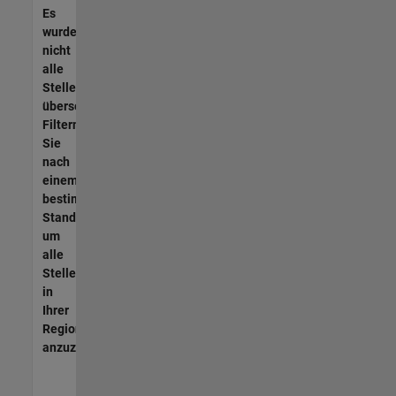
Es
wurden
nicht
alle
Stellen
übersetzt.
Filtern
Sie
nach
einem
bestimmten
Standort,
um
alle
Stellenangebote
in
Ihrer
Region
anzuzeigen.