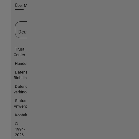
Über MathWorks
Website auswählen
Deutschland
Trust
Center
Handelsmarken
Datenschutz-
Richtlinien
Datendiebstahl
verhindern
Status von
Anwendungen
Kontakt
©
1994-
2026