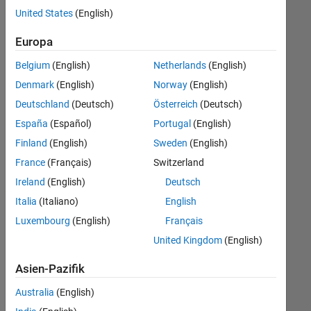
offenen
Büro- und Verwaltungsdienste
United States
(English)
Stellen,
die
Europa
Ihren
Suchkriterien
Belgium
(English)
Netherlands
(English)
entsprechen.
Denmark
(English)
Norway
(English)
Sie
Deutschland
(Deutsch)
Österreich
(Deutsch)
können
die
España
(Español)
Portugal
(English)
Suchkriterien
Finland
(English)
Sweden
(English)
weiter
France
(Français)
Switzerland
fassen
oder
Ireland
(English)
Deutsch
alle
Italia
(Italiano)
English
Stellenangebote
Luxembourg
(English)
Français
anzeigen
.
Wenn
United Kingdom
(English)
Sie
Asien-Pazifik
noch
immer
Australia
(English)
keine