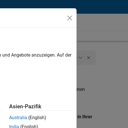
unt
en und Angebote anzuzeigen. Auf der
ng Services
Business Model Team
+
4
waltungsdienste
n entsprechen.
eigen
. Wenn Sie noch immer keine offenen
 Mitglied unseres
Talent-Netzwerks
, um
Asien-Pazifik
en Standort, um alle Stellenangebote in Ihrer
Australia
(English)
India
(English)