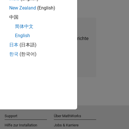
New Zealand
(English)
中国
alent Network beitreten
简体中文
English
Sie personalisierte Stellenangebote, Berichte
日本
(日本語)
und Unternehmensneuigkeiten.
한국
(한국어)
Melden Sie sich noch heute an
Support
Über MathWorks
Hilfe zur Installation
Jobs & Karriere