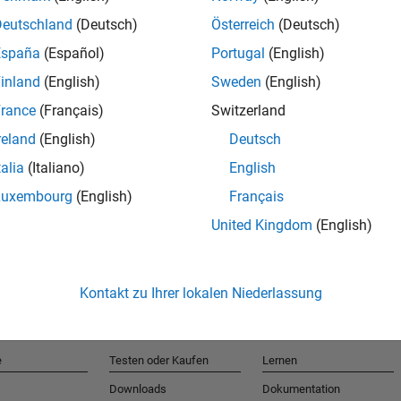
Deutschland
(Deutsch)
Österreich
(Deutsch)
España
(Español)
Portugal
(English)
T
inland
(English)
Sweden
(English)
rance
(Français)
Switzerland
Erhalten 
reland
(English)
Deutsch
talia
(Italiano)
English
Luxembourg
(English)
Français
United Kingdom
(English)
Kontakt zu Ihrer lokalen Niederlassung
e
Testen oder Kaufen
Lernen
Downloads
Dokumentation