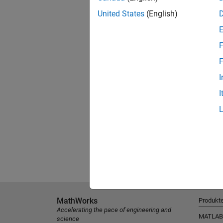
United States
(English)
F
F
I
I
MathWorks
Produkt
Accelerating the pace of engineering and
MATLAB
science