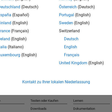
Deutschland
(Deutsch)
Österreich
(Deutsch)
España
(Español)
Portugal
(English)
T
inland
(English)
Sweden
(English)
rance
(Français)
Switzerland
Erhalten 
reland
(English)
Deutsch
talia
(Italiano)
English
Luxembourg
(English)
Français
United Kingdom
(English)
Kontakt zu Ihrer lokalen Niederlassung
e
Testen oder Kaufen
Lernen
Downloads
Dokumentation