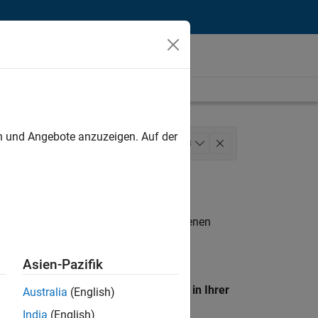
unt
en und Angebote anzuzeigen. Auf der
Business Model Team
+
3
nste
n entsprechen.
eigen
. Wenn Sie noch immer keine offenen
 Mitglied unseres
Talent-Netzwerks
, um
Asien-Pazifik
en Standort, um alle Stellenangebote in Ihrer
Australia
(English)
India
(English)