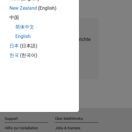
New Zealand
(English)
中国
alent Network beitreten
简体中文
English
Sie personalisierte Stellenangebote, Berichte
日本
(日本語)
und Unternehmensneuigkeiten.
한국
(한국어)
Melden Sie sich noch heute an
Support
Über MathWorks
Hilfe zur Installation
Jobs & Karriere