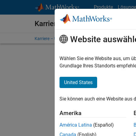
Weiter zum Inhalt
Produkte
Lösung
Karriere bei MathWorks
Website auswähl
Karriere – Übersicht
Stellensuche
Niederlassunge
Wählen Sie eine Website aus, um üb
FILTER:
Grundlage Ihres Standorts empfehle
United States
Derzeit
Sie könn
Sie können auch eine Website aus d
Stellen f
Aktualis
Amerika
Es wurde
América Latina
(Español)
Region a
Canada
(English)