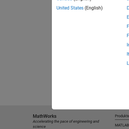
United States
(English)
F
F
I
I
MathWorks
Produkt
Accelerating the pace of engineering and
MATLAB
science